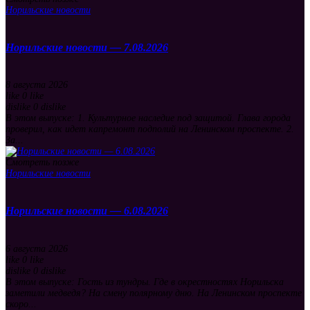
Норильские новости
Норильские новости — 7.08.2026
8 августа 2026
like
0
like
dislike
0
dislike
В этом выпуске: 1. Культурное наследие под защитой. Глава города
проверил, как идет капремонт подполий на Ленинском проспекте. 2.
За...
Смотреть позже
Норильские новости
Норильские новости — 6.08.2026
6 августа 2026
like
0
like
dislike
0
dislike
В этом выпуске: Гость из тундры. Где в окрестностях Норильска
заметили медведя? На смену полярному дню. На Ленинском проспекте
скоро...