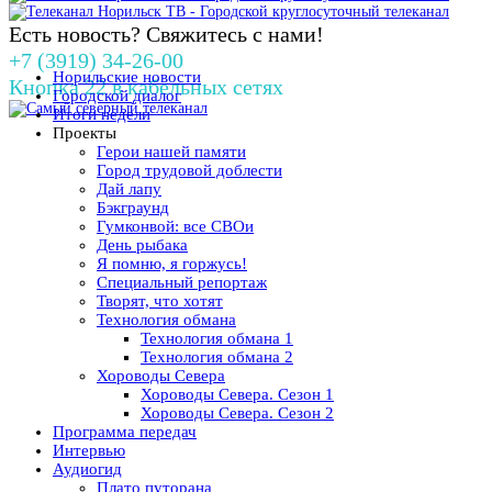
Есть новость? Свяжитесь с нами!
+7 (3919) 34-26-00
Норильские новости
Кнопка 22 в кабельных сетях
Городской диалог
Итоги недели
Проекты
Герои нашей памяти
Город трудовой доблести
Дай лапу
Бэкграунд
Гумконвой: все СВОи
День рыбака
Я помню, я горжусь!
Специальный репортаж
Творят, что хотят
Технология обмана
Технология обмана 1
Технология обмана 2
Хороводы Севера
Хороводы Севера. Сезон 1
Хороводы Севера. Сезон 2
Программа передач
Интервью
Аудиогид
Плато путорана