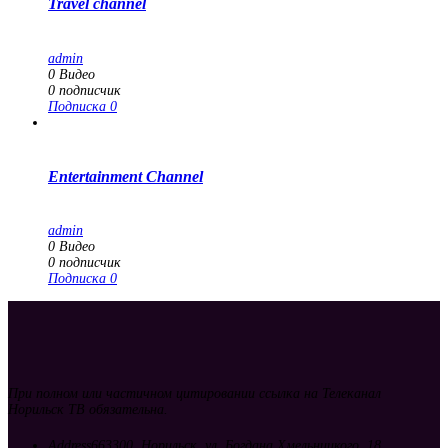
Travel channel
admin
0
Видео
0
подписчик
Подписка
0
Entertainment Channel
admin
0
Видео
0
подписчик
Подписка
0
При полном или частичном цитировании ссылка на Телеканал
Норильск ТВ обязательна.
Address
663300, Норильск, ул. Богдана Хмельницкого, 18