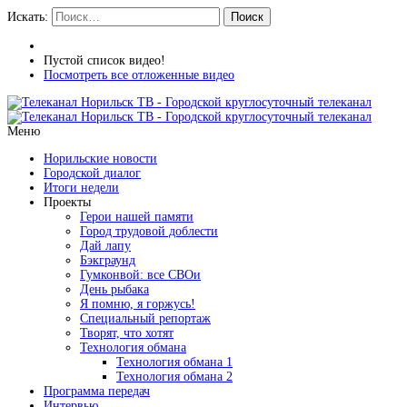
Искать:
Поиск
Пустой список видео!
Посмотреть все отложенные видео
Меню
Норильские новости
Городской диалог
Итоги недели
Проекты
Герои нашей памяти
Город трудовой доблести
Дай лапу
Бэкграунд
Гумконвой: все СВОи
День рыбака
Я помню, я горжусь!
Специальный репортаж
Творят, что хотят
Технология обмана
Технология обмана 1
Технология обмана 2
Программа передач
Интервью