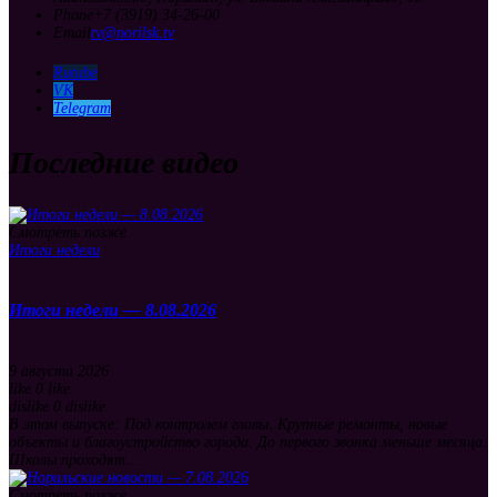
Phone
+7 (3919) 34-26-00
Email
tv@norilsk.tv
Rutube
VK
Telegram
Последние видео
Смотреть позже
Итоги недели
Итоги недели — 8.08.2026
9 августа 2026
like
0
like
dislike
0
dislike
В этом выпуске: Под контролем главы. Крупные ремонты, новые
объекты и благоустройство города. До первого звонка меньше месяца.
Школы проходят...
Смотреть позже