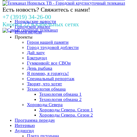
Есть новость? Свяжитесь с нами!
+7 (3919) 34-26-00
Норильские новости
Кнопка 22 в кабельных сетях
Городской диалог
Итоги недели
Проекты
Герои нашей памяти
Город трудовой доблести
Дай лапу
Бэкграунд
Гумконвой: все СВОи
День рыбака
Я помню, я горжусь!
Специальный репортаж
Творят, что хотят
Технология обмана
Технология обмана 1
Технология обмана 2
Хороводы Севера
Хороводы Севера. Сезон 1
Хороводы Севера. Сезон 2
Программа передач
Интервью
Аудиогид
Плато путорана