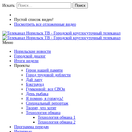
Искать:
Поиск
Пустой список видео!
Посмотреть все отложенные видео
Меню
Норильские новости
Городской диалог
Итоги недели
Проекты
Герои нашей памяти
Город трудовой доблести
Дай лапу
Бэкграунд
Гумконвой: все СВОи
День рыбака
Я помню, я горжусь!
Специальный репортаж
Творят, что хотят
Технология обмана
Технология обмана 1
Технология обмана 2
Программа передач
Интервью