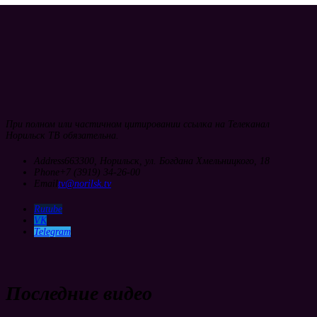
При полном или частичном цитировании ссылка на Телеканал
Норильск ТВ обязательна.
Address
663300, Норильск, ул. Богдана Хмельницкого, 18
Phone
+7 (3919) 34-26-00
Email
tv@norilsk.tv
Rutube
VK
Telegram
Последние видео