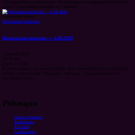
обустраивают по программе "Формирования комфортной городской
среды". Кулинарные шедевры из "черного...
Смотреть позже
Норильские новости
Норильские новости — 4.08.2026
4 августа 2026
like
0
like
dislike
0
dislike
В этом выпуске: Классная работа. Как норильские школы готовят к
началу учебного года? Нарисовал себе срок. Полиция задержала
участника схемы...
Редакция
Наша редакция
Контакты
Реклама
Соглашение