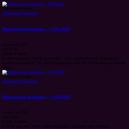
Смотреть позже
Норильские новости
Норильские новости — 6.08.2026
6 августа 2026
like
0
like
dislike
0
dislike
В этом выпуске: Гость из тундры. Где в окрестностях Норильска
заметили медведя? На смену полярному дню. На Ленинском проспекте
скоро...
Смотреть позже
Норильские новости
Норильские новости — 5.08.2026
5 августа 2026
like
0
like
dislike
0
dislike
В этом выпуске: Плюс одна площадка. Большую зону отдыха