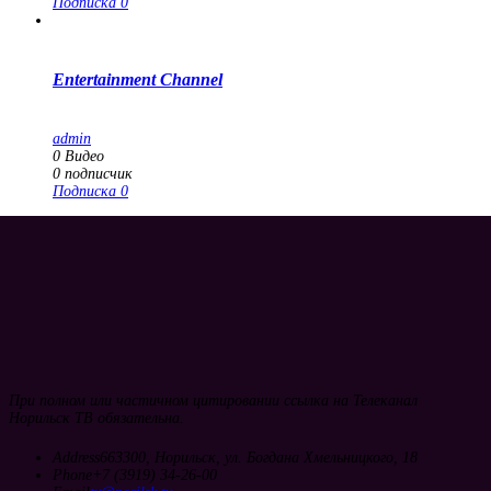
Подписка
0
Entertainment Channel
admin
0
Видео
0
подписчик
Подписка
0
При полном или частичном цитировании ссылка на Телеканал
Норильск ТВ обязательна.
Address
663300, Норильск, ул. Богдана Хмельницкого, 18
Phone
+7 (3919) 34-26-00