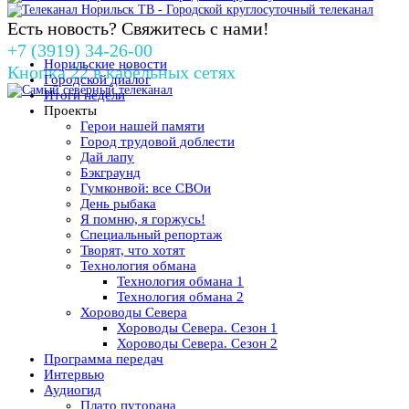
Есть новость? Свяжитесь с нами!
+7 (3919) 34-26-00
Норильские новости
Кнопка 22 в кабельных сетях
Городской диалог
Итоги недели
Проекты
Герои нашей памяти
Город трудовой доблести
Дай лапу
Бэкграунд
Гумконвой: все СВОи
День рыбака
Я помню, я горжусь!
Специальный репортаж
Творят, что хотят
Технология обмана
Технология обмана 1
Технология обмана 2
Хороводы Севера
Хороводы Севера. Сезон 1
Хороводы Севера. Сезон 2
Программа передач
Интервью
Аудиогид
Плато путорана