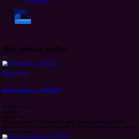
Email
tv@norilsk.tv
Rutube
VK
Telegram
Последние видео
Смотреть позже
Итоги недели
Итоги недели — 8.08.2026
9 августа 2026
like
0
like
dislike
0
dislike
В этом выпуске: Под контролем главы. Крупные ремонты, новые
объекты и благоустройство города. До первого звонка меньше месяца.
Школы проходят...