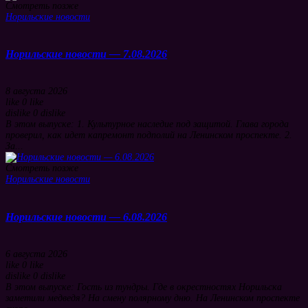
Смотреть позже
Норильские новости
Норильские новости — 7.08.2026
8 августа 2026
like
0
like
dislike
0
dislike
В этом выпуске: 1. Культурное наследие под защитой. Глава города
проверил, как идет капремонт подполий на Ленинском проспекте. 2.
За...
Смотреть позже
Норильские новости
Норильские новости — 6.08.2026
6 августа 2026
like
0
like
dislike
0
dislike
В этом выпуске: Гость из тундры. Где в окрестностях Норильска
заметили медведя? На смену полярному дню. На Ленинском проспекте