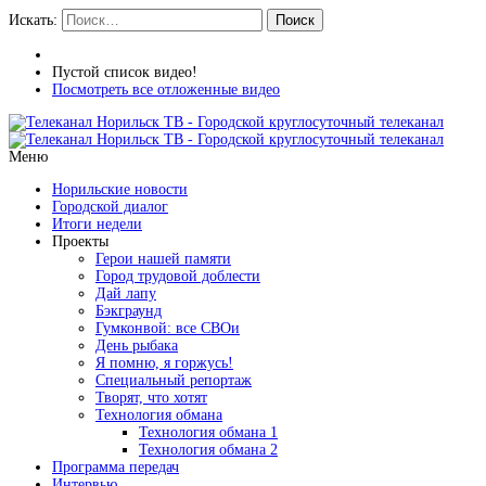
Искать:
Поиск
Пустой список видео!
Посмотреть все отложенные видео
Меню
Норильские новости
Городской диалог
Итоги недели
Проекты
Герои нашей памяти
Город трудовой доблести
Дай лапу
Бэкграунд
Гумконвой: все СВОи
День рыбака
Я помню, я горжусь!
Специальный репортаж
Творят, что хотят
Технология обмана
Технология обмана 1
Технология обмана 2
Программа передач
Интервью