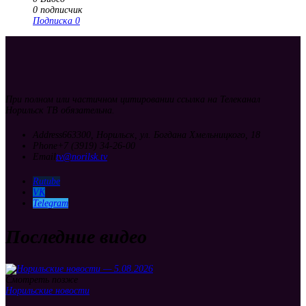
0
подписчик
Подписка
0
При полном или частичном цитировании ссылка на Телеканал
Норильск ТВ обязательна.
Address
663300, Норильск, ул. Богдана Хмельницкого, 18
Phone
+7 (3919) 34-26-00
Email
tv@norilsk.tv
Rutube
VK
Telegram
Последние видео
Смотреть позже
Норильские новости