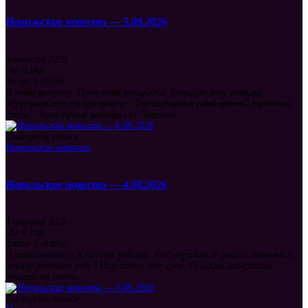
Норильские новости — 5.08.2026
5 августа 2026
like
0
like
dislike
0
dislike
В этом выпуске: Плюс одна площадка. Большую зону отдыха
обустраивают по программе "Формирования комфортной городской
среды". Кулинарные шедевры из "черного...
Смотреть позже
Норильские новости
Норильские новости — 4.08.2026
4 августа 2026
like
0
like
dislike
0
dislike
В этом выпуске: Классная работа. Как норильские школы готовят к
началу учебного года? Нарисовал себе срок. Полиция задержала
участника схемы...
Смотреть позже