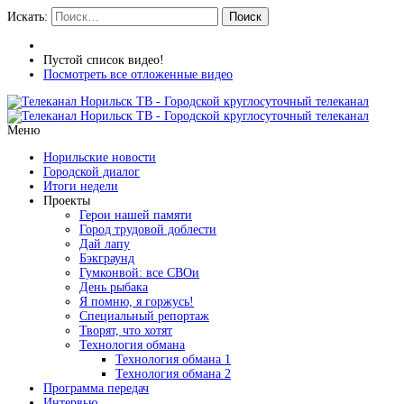
Искать:
Поиск
Пустой список видео!
Посмотреть все отложенные видео
Меню
Норильские новости
Городской диалог
Итоги недели
Проекты
Герои нашей памяти
Город трудовой доблести
Дай лапу
Бэкграунд
Гумконвой: все СВОи
День рыбака
Я помню, я горжусь!
Специальный репортаж
Творят, что хотят
Технология обмана
Технология обмана 1
Технология обмана 2
Программа передач
Интервью