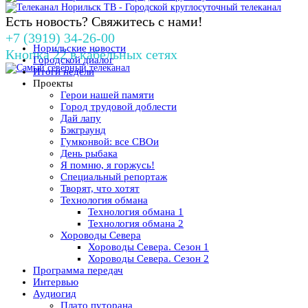
Есть новость? Свяжитесь с нами!
+7 (3919) 34-26-00
Норильские новости
Кнопка 22 в кабельных сетях
Городской диалог
Итоги недели
Проекты
Герои нашей памяти
Город трудовой доблести
Дай лапу
Бэкграунд
Гумконвой: все СВОи
День рыбака
Я помню, я горжусь!
Специальный репортаж
Творят, что хотят
Технология обмана
Технология обмана 1
Технология обмана 2
Хороводы Севера
Хороводы Севера. Сезон 1
Хороводы Севера. Сезон 2
Программа передач
Интервью
Аудиогид
Плато путорана