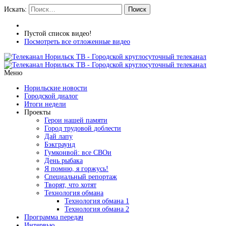
Искать:
Поиск
Пустой список видео!
Посмотреть все отложенные видео
Меню
Норильские новости
Городской диалог
Итоги недели
Проекты
Герои нашей памяти
Город трудовой доблести
Дай лапу
Бэкграунд
Гумконвой: все СВОи
День рыбака
Я помню, я горжусь!
Специальный репортаж
Творят, что хотят
Технология обмана
Технология обмана 1
Технология обмана 2
Программа передач
Интервью