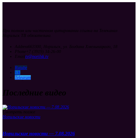
При полном или частичном цитировании ссылка на Телеканал
Норильск ТВ обязательна.
Address
663300, Норильск, ул. Богдана Хмельницкого, 18
Phone
+7 (3919) 34-26-00
Email
tv@norilsk.tv
Rutube
VK
Telegram
Последние видео
Смотреть позже
Норильские новости
Норильские новости — 7.08.2026