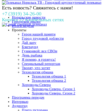
Есть новость? Свяжитесь с нами!
+7 (3919) 34-26-00
Норильские новости
Кнопка 22 в кабельных сетях
Городской диалог
Итоги недели
Проекты
Герои нашей памяти
Город трудовой доблести
Дай лапу
Бэкграунд
Гумконвой: все СВОи
День рыбака
Я помню, я горжусь!
Специальный репортаж
Творят, что хотят
Технология обмана
Технология обмана 1
Технология обмана 2
Хороводы Севера
Хороводы Севера. Сезон 1
Хороводы Севера. Сезон 2
Программа передач
Интервью
Аудиогид
Плато путорана