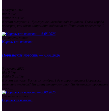
8 августа 2026
like
0
like
dislike
0
dislike
В этом выпуске: 1. Культурное наследие под защитой. Глава города
проверил, как идет капремонт подполий на Ленинском проспекте. 2.
За...
Смотреть позже
Норильские новости
Норильские новости — 6.08.2026
6 августа 2026
like
0
like
dislike
0
dislike
В этом выпуске: Гость из тундры. Где в окрестностях Норильска
заметили медведя? На смену полярному дню. На Ленинском проспекте
скоро...
Смотреть позже
Норильские новости