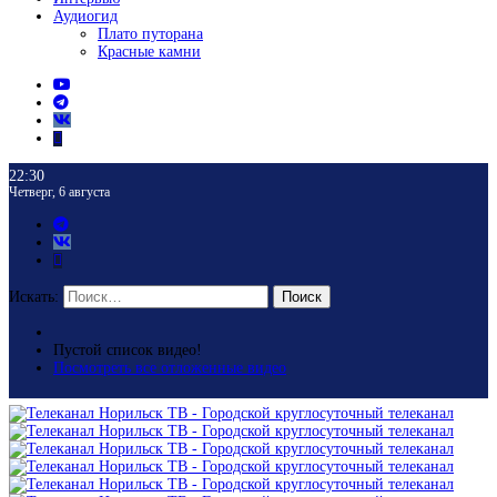
Аудиогид
Плато путорана
Красные камни
22:30
Четверг, 6 августа
Искать:
Поиск
Пустой список видео!
Посмотреть все отложенные видео