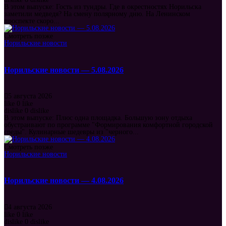
В этом выпуске: Гость из тундры. Где в окрестностях Норильска
заметили медведя? На смену полярному дню. На Ленинском
проспекте скоро...
Смотреть позже
Норильские новости
Норильские новости — 5.08.2026
5 августа 2026
like
0
like
dislike
0
dislike
В этом выпуске: Плюс одна площадка. Большую зону отдыха
обустраивают по программе "Формирования комфортной городской
среды". Кулинарные шедевры из "черного...
Смотреть позже
Норильские новости
Норильские новости — 4.08.2026
4 августа 2026
like
0
like
dislike
0
dislike