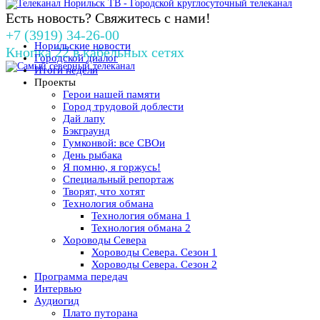
Есть новость? Свяжитесь с нами!
+7 (3919) 34-26-00
Норильские новости
Кнопка 22 в кабельных сетях
Городской диалог
Итоги недели
Проекты
Герои нашей памяти
Город трудовой доблести
Дай лапу
Бэкграунд
Гумконвой: все СВОи
День рыбака
Я помню, я горжусь!
Специальный репортаж
Творят, что хотят
Технология обмана
Технология обмана 1
Технология обмана 2
Хороводы Севера
Хороводы Севера. Сезон 1
Хороводы Севера. Сезон 2
Программа передач
Интервью
Аудиогид
Плато путорана