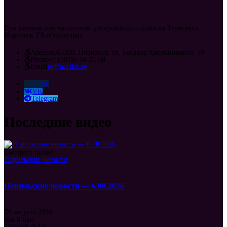
При полном или частичном цитировании ссылка на Телеканал
Норильск ТВ обязательна.
Address
663300, Норильск, ул. Богдана Хмельницкого, 18
Phone
+7 (3919) 34-26-00
Email
tv@norilsk.tv
Rutube
VK
Telegram
Последние видео
Смотреть позже
Норильские новости
Норильские новости — 6.08.2026
6 августа 2026
like
0
like
dislike
0
dislike