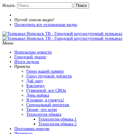
Искать:
Поиск
Пустой список видео!
Посмотреть все отложенные видео
Меню
Норильские новости
Городской диалог
Итоги недели
Проекты
Герои нашей памяти
Город трудовой доблести
Дай лапу
Бэкграунд
Гумконвой: все СВОи
День рыбака
Я помню, я горжусь!
Специальный репортаж
Творят, что хотят
Технология обмана
Технология обмана 1
Технология обмана 2
Программа передач
Интервью