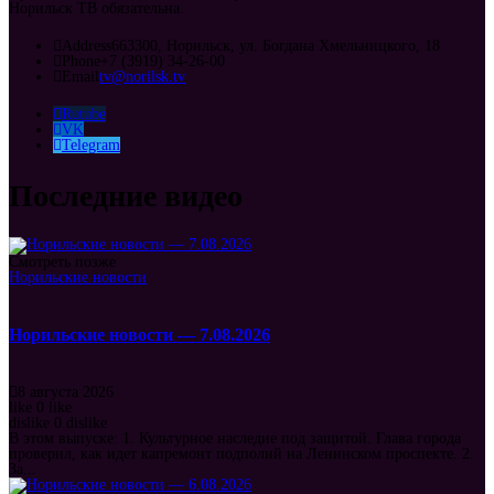
Норильск ТВ обязательна.
Address
663300, Норильск, ул. Богдана Хмельницкого, 18
Phone
+7 (3919) 34-26-00
Email
tv@norilsk.tv
Rutube
VK
Telegram
Последние видео
Смотреть позже
Норильские новости
Норильские новости — 7.08.2026
8 августа 2026
like
0
like
dislike
0
dislike
В этом выпуске: 1. Культурное наследие под защитой. Глава города
проверил, как идет капремонт подполий на Ленинском проспекте. 2.
За...