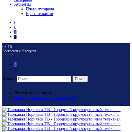
Аудиогид
Плато путорана
Красные камни
03:16
Воскресенье, 9 августа
Искать:
Поиск
Пустой список видео!
Посмотреть все отложенные видео