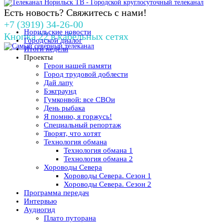
Есть новость? Свяжитесь с нами!
+7 (3919) 34-26-00
Норильские новости
Кнопка 22 в кабельных сетях
Городской диалог
Итоги недели
Проекты
Герои нашей памяти
Город трудовой доблести
Дай лапу
Бэкграунд
Гумконвой: все СВОи
День рыбака
Я помню, я горжусь!
Специальный репортаж
Творят, что хотят
Технология обмана
Технология обмана 1
Технология обмана 2
Хороводы Севера
Хороводы Севера. Сезон 1
Хороводы Севера. Сезон 2
Программа передач
Интервью
Аудиогид
Плато путорана