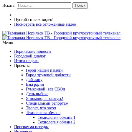
Искать:
Поиск
Пустой список видео!
Посмотреть все отложенные видео
Меню
Норильские новости
Городской диалог
Итоги недели
Проекты
Герои нашей памяти
Город трудовой доблести
Дай лапу
Бэкграунд
Гумконвой: все СВОи
День рыбака
Я помню, я горжусь!
Специальный репортаж
Творят, что хотят
Технология обмана
Технология обмана 1
Технология обмана 2
Программа передач
Интервью