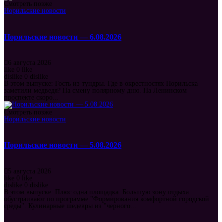
Смотреть позже
Норильские новости
Норильские новости — 6.08.2026
6 августа 2026
like
0
like
dislike
0
dislike
В этом выпуске: Гость из тундры. Где в окрестностях Норильска
заметили медведя? На смену полярному дню. На Ленинском
проспекте скоро...
Смотреть позже
Норильские новости
Норильские новости — 5.08.2026
5 августа 2026
like
0
like
dislike
0
dislike
В этом выпуске: Плюс одна площадка. Большую зону отдыха
обустраивают по программе "Формирования комфортной городской
среды". Кулинарные шедевры из "черного...