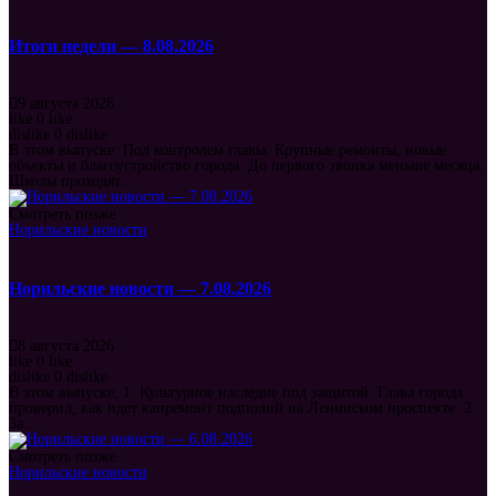
Итоги недели — 8.08.2026
9 августа 2026
like
0
like
dislike
0
dislike
В этом выпуске: Под контролем главы. Крупные ремонты, новые
объекты и благоустройство города. До первого звонка меньше месяца.
Школы проходят...
Смотреть позже
Норильские новости
Норильские новости — 7.08.2026
8 августа 2026
like
0
like
dislike
0
dislike
В этом выпуске: 1. Культурное наследие под защитой. Глава города
проверил, как идет капремонт подполий на Ленинском проспекте. 2.
За...
Смотреть позже
Норильские новости