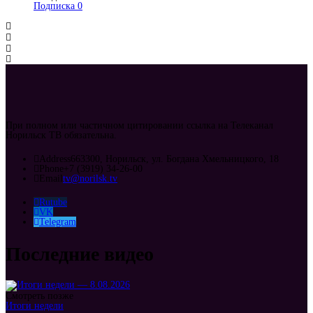
Подписка
0
При полном или частичном цитировании ссылка на Телеканал
Норильск ТВ обязательна.
Address
663300, Норильск, ул. Богдана Хмельницкого, 18
Phone
+7 (3919) 34-26-00
Email
tv@norilsk.tv
Rutube
VK
Telegram
Последние видео
Смотреть позже
Итоги недели