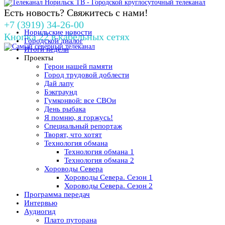
Есть новость? Свяжитесь с нами!
+7 (3919) 34-26-00
Норильские новости
Кнопка 22 в кабельных сетях
Городской диалог
Итоги недели
Проекты
Герои нашей памяти
Город трудовой доблести
Дай лапу
Бэкграунд
Гумконвой: все СВОи
День рыбака
Я помню, я горжусь!
Специальный репортаж
Творят, что хотят
Технология обмана
Технология обмана 1
Технология обмана 2
Хороводы Севера
Хороводы Севера. Сезон 1
Хороводы Севера. Сезон 2
Программа передач
Интервью
Аудиогид
Плато путорана