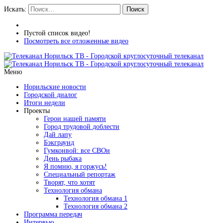
Искать:
Поиск
Пустой список видео!
Посмотреть все отложенные видео
Меню
Норильские новости
Городской диалог
Итоги недели
Проекты
Герои нашей памяти
Город трудовой доблести
Дай лапу
Бэкграунд
Гумконвой: все СВОи
День рыбака
Я помню, я горжусь!
Специальный репортаж
Творят, что хотят
Технология обмана
Технология обмана 1
Технология обмана 2
Программа передач
Интервью