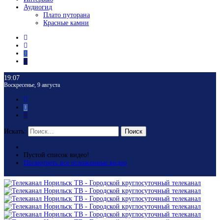
Аудиогид
Плато путорана
Красные камни
19:07
Воскресенье, 9 августа
Искать:
Поиск
Пустой список видео!
Посмотреть все отложенные видео