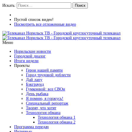
Искать:
Поиск
Пустой список видео!
Посмотреть все отложенные видео
Меню
Норильские новости
Городской диалог
Итоги недели
Проекты
Герои нашей памяти
Город трудовой доблести
Дай лапу
Бэкграунд
Гумконвой: все СВОи
День рыбака
Я помню, я горжусь!
Специальный репортаж
Творят, что хотят
Технология обмана
Технология обмана 1
Технология обмана 2
Программа передач
Интервью