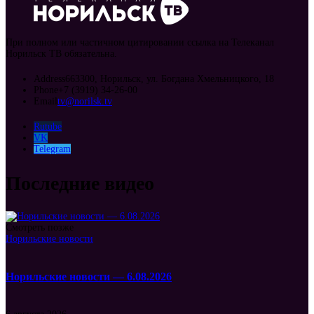
При полном или частичном цитировании ссылка на Телеканал
Норильск ТВ обязательна.
Address
663300, Норильск, ул. Богдана Хмельницкого, 18
Phone
+7 (3919) 34-26-00
Email
tv@norilsk.tv
Rutube
VK
Telegram
Последние видео
Смотреть позже
Норильские новости
Норильские новости — 6.08.2026