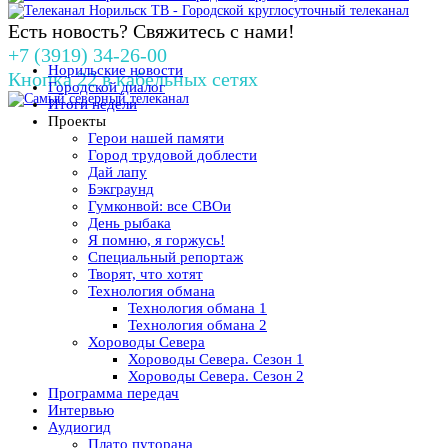
Есть новость? Свяжитесь с нами!
+7 (3919) 34-26-00
Норильские новости
Кнопка 22 в кабельных сетях
Городской диалог
Итоги недели
Проекты
Герои нашей памяти
Город трудовой доблести
Дай лапу
Бэкграунд
Гумконвой: все СВОи
День рыбака
Я помню, я горжусь!
Специальный репортаж
Творят, что хотят
Технология обмана
Технология обмана 1
Технология обмана 2
Хороводы Севера
Хороводы Севера. Сезон 1
Хороводы Севера. Сезон 2
Программа передач
Интервью
Аудиогид
Плато путорана