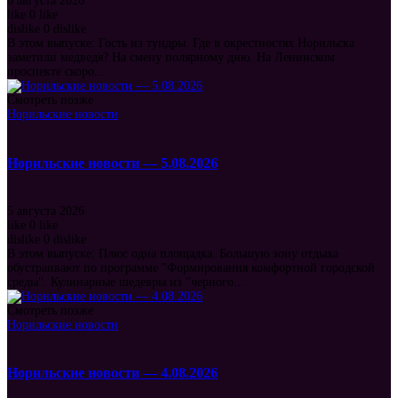
6 августа 2026
like
0
like
dislike
0
dislike
В этом выпуске: Гость из тундры. Где в окрестностях Норильска
заметили медведя? На смену полярному дню. На Ленинском
проспекте скоро...
Смотреть позже
Норильские новости
Норильские новости — 5.08.2026
5 августа 2026
like
0
like
dislike
0
dislike
В этом выпуске: Плюс одна площадка. Большую зону отдыха
обустраивают по программе "Формирования комфортной городской
среды". Кулинарные шедевры из "черного...
Смотреть позже
Норильские новости
Норильские новости — 4.08.2026