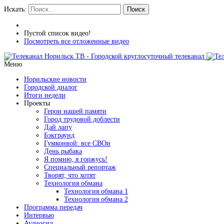
Искать:
Поиск
Пустой список видео!
Посмотреть все отложенные видео
Меню
Норильские новости
Городской диалог
Итоги недели
Проекты
Герои нашей памяти
Город трудовой доблести
Дай лапу
Бэкграунд
Гумконвой: все СВОи
День рыбака
Я помню, я горжусь!
Специальный репортаж
Творят, что хотят
Технология обмана
Технология обмана 1
Технология обмана 2
Программа передач
Интервью
Аудиогид