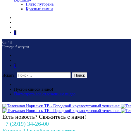
Плато путорана
Красные камни
05:48
Четверг, 6 августа
Искать:
Поиск
Пустой список видео!
Посмотреть все отложенные видео
Есть новость? Свяжитесь с нами!
+7 (3919) 34-26-00
Кнопка 22 в кабельных сетях