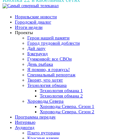
Норильские новости
Городской диалог
Итоги недели
Проекты
Герои нашей памяти
Город трудовой доблести
Дай лапу
Бэкграунд
Гумконвой: все СВОи
День рыбака
Я помню, я горжусь!
Специальный репортаж
Творят, что хотят
Технология обмана
Технология обмана 1
Технология обмана 2
Хороводы Севера
Хороводы Севера. Сезон 1
Хороводы Севера. Сезон 2
Программа передач
Интервью
Аудиогид
Плато путорана
Красные камни