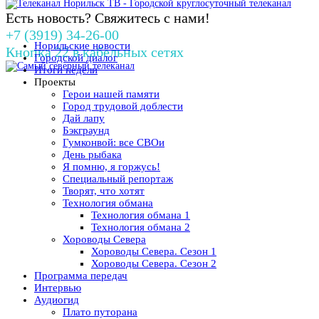
Есть новость? Свяжитесь с нами!
+7 (3919) 34-26-00
Норильские новости
Кнопка 22 в кабельных сетях
Городской диалог
Итоги недели
Проекты
Герои нашей памяти
Город трудовой доблести
Дай лапу
Бэкграунд
Гумконвой: все СВОи
День рыбака
Я помню, я горжусь!
Специальный репортаж
Творят, что хотят
Технология обмана
Технология обмана 1
Технология обмана 2
Хороводы Севера
Хороводы Севера. Сезон 1
Хороводы Севера. Сезон 2
Программа передач
Интервью
Аудиогид
Плато путорана