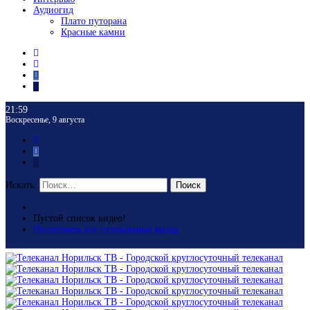
Аудиогид
Плато путорана
Красные камни
21:59
Воскресенье, 9 августа
Искать:
Поиск
Пустой список видео!
Посмотреть все отложенные видео