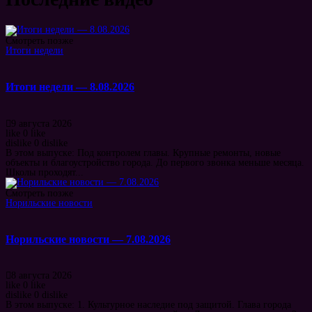
Смотреть позже
Итоги недели
Итоги недели — 8.08.2026
9 августа 2026
like
0
like
dislike
0
dislike
В этом выпуске: Под контролем главы. Крупные ремонты, новые
объекты и благоустройство города. До первого звонка меньше месяца.
Школы проходят...
Смотреть позже
Норильские новости
Норильские новости — 7.08.2026
8 августа 2026
like
0
like
dislike
0
dislike
В этом выпуске: 1. Культурное наследие под защитой. Глава города