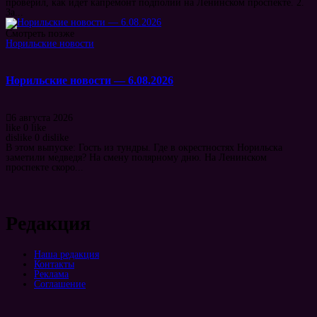
проверил, как идет капремонт подполий на Ленинском проспекте. 2.
За...
Смотреть позже
Норильские новости
Норильские новости — 6.08.2026
6 августа 2026
like
0
like
dislike
0
dislike
В этом выпуске: Гость из тундры. Где в окрестностях Норильска
заметили медведя? На смену полярному дню. На Ленинском
проспекте скоро...
Редакция
Наша редакция
Контакты
Реклама
Соглашение