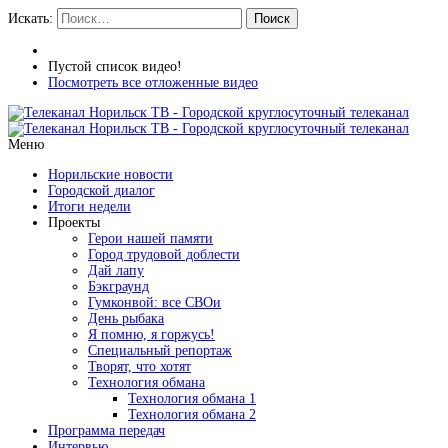
Искать:
Поиск
Пустой список видео!
Посмотреть все отложенные видео
Меню
Норильские новости
Городской диалог
Итоги недели
Проекты
Герои нашей памяти
Город трудовой доблести
Дай лапу
Бэкграунд
Гумконвой: все СВОи
День рыбака
Я помню, я горжусь!
Специальный репортаж
Творят, что хотят
Технология обмана
Технология обмана 1
Технология обмана 2
Программа передач
Интервью