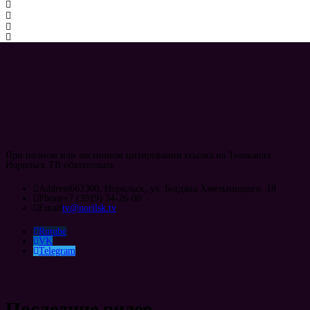
При полном или частичном цитировании ссылка на Телеканал
Норильск ТВ обязательна.
Address
663300, Норильск, ул. Богдана Хмельницкого, 18
Phone
+7 (3919) 34-26-00
Email
tv@norilsk.tv
Rutube
VK
Telegram
Последние видео