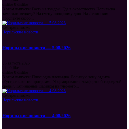
dislike
0
dislike
В этом выпуске: Гость из тундры. Где в окрестностях Норильска
заметили медведя? На смену полярному дню. На Ленинском
проспекте скоро...
Смотреть позже
Норильские новости
Норильские новости — 5.08.2026
5 августа 2026
like
0
like
dislike
0
dislike
В этом выпуске: Плюс одна площадка. Большую зону отдыха
обустраивают по программе "Формирования комфортной городской
среды". Кулинарные шедевры из "черного...
Смотреть позже
Норильские новости
Норильские новости — 4.08.2026