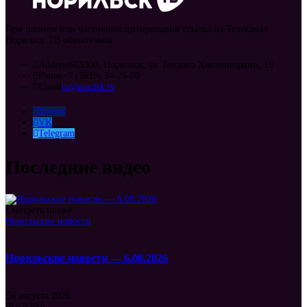
При полном или частичном цитировании ссылка на Телеканал
Норильск ТВ обязательна.
Address
663300, Норильск, ул. Богдана Хмельницкого, 18
Phone
+7 (3919) 34-26-00
Email
tv@norilsk.tv
Rutube
VK
Telegram
Последние видео
Смотреть позже
Норильские новости
Норильские новости — 6.08.2026
6 августа 2026
like
0
like