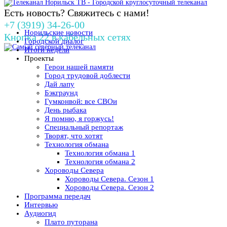
Есть новость? Свяжитесь с нами!
+7 (3919) 34-26-00
Норильские новости
Кнопка 22 в кабельных сетях
Городской диалог
Итоги недели
Проекты
Герои нашей памяти
Город трудовой доблести
Дай лапу
Бэкграунд
Гумконвой: все СВОи
День рыбака
Я помню, я горжусь!
Специальный репортаж
Творят, что хотят
Технология обмана
Технология обмана 1
Технология обмана 2
Хороводы Севера
Хороводы Севера. Сезон 1
Хороводы Севера. Сезон 2
Программа передач
Интервью
Аудиогид
Плато путорана