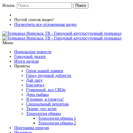
Искать:
Поиск
Пустой список видео!
Посмотреть все отложенные видео
Меню
Норильские новости
Городской диалог
Итоги недели
Проекты
Герои нашей памяти
Город трудовой доблести
Дай лапу
Бэкграунд
Гумконвой: все СВОи
День рыбака
Я помню, я горжусь!
Специальный репортаж
Творят, что хотят
Технология обмана
Технология обмана 1
Технология обмана 2
Программа передач
Интервью