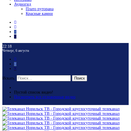
Аудиогид
Плато путорана
Красные камни
22:18
Четверг, 6 августа
Искать:
Поиск
Пустой список видео!
Посмотреть все отложенные видео