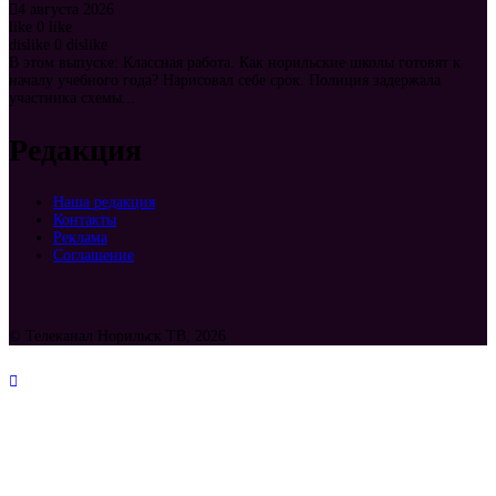
4 августа 2026
like
0
like
dislike
0
dislike
В этом выпуске: Классная работа. Как норильские школы готовят к
началу учебного года? Нарисовал себе срок. Полиция задержала
участника схемы...
Редакция
Наша редакция
Контакты
Реклама
Соглашение
© Телеканал Норильск ТВ, 2026