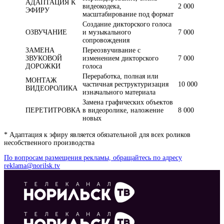
АДАПТАЦИЯ К
видеокодека,
2 000
ЭФИРУ
масштабирование под формат
Создание дикторского голоса
ОЗВУЧАНИЕ
и музыкального
7 000
сопровождения
ЗАМЕНА
Переозвучивание с
ЗВУКОВОЙ
изменением дикторского
7 000
ДОРОЖКИ
голоса
Переработка, полная или
МОНТАЖ
частичная реструктуризация
10 000
ВИДЕОРОЛИКА
изначального материала
Замена графических объектов
ПЕРЕТИТРОВКА
в видеоролике, наложение
8 000
новых
* Адаптация к эфиру является обязательной для всех роликов
несобственного производства
По вопросам размещения рекламы, обращайтесь по адресу
reklama@norilsk.tv