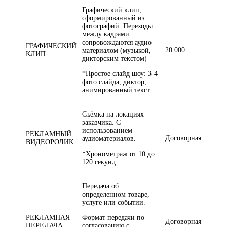
Графический клип,
сформированный из
фотографий. Переходы
между кадрами
сопровождаются аудио
ГРАФИЧЕСКИЙ
20 000
материалом (музыкой,
КЛИП
дикторским текстом)
*Простое слайд шоу: 3-4
фото слайда, диктор,
анимированный текст
Съёмка на локациях
заказчика. С
использованием
РЕКЛАМНЫЙ
Договорная
аудиоматериалов.
ВИДЕОРОЛИК
*Хронометраж от 10 до
120 секунд
Передача об
определенном товаре,
услуге или событии.
РЕКЛАМНАЯ
Формат передачи по
Договорная
ПЕРЕДАЧА
согласованию с