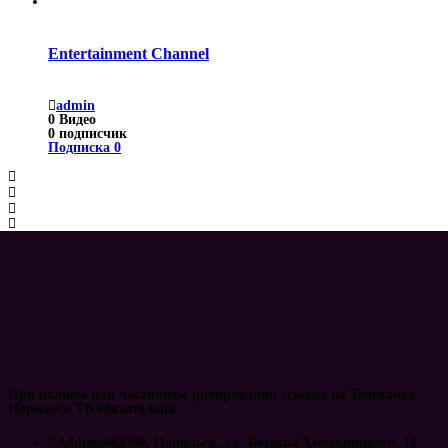
Entertainment Channel
admin
0
Видео
0
подписчик
Подписка
0
При полном или частичном цитировании ссылка на Телеканал
Норильск ТВ обязательна.
Address
663300, Норильск, ул. Богдана Хмельницкого, 18