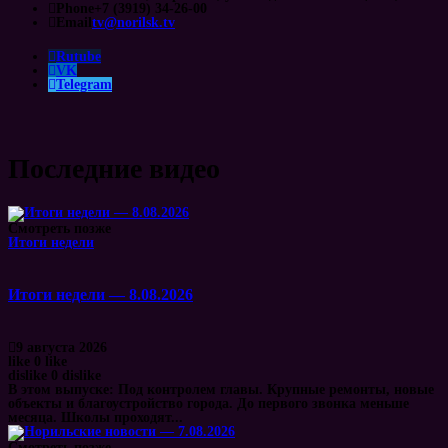
Phone
+7 (3919) 34-26-00
Email
tv@norilsk.tv
Rutube
VK
Telegram
Последние видео
Смотреть позже
Итоги недели
Итоги недели — 8.08.2026
9 августа 2026
like
0
like
dislike
0
dislike
В этом выпуске: Под контролем главы. Крупные ремонты, новые
объекты и благоустройство города. До первого звонка меньше
месяца. Школы проходят...
Смотреть позже