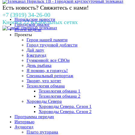
Есть новость? Свяжитесь с нами!
+7 (3919) 34-26-00
Норильские новости
Кнопка 22 в кабельных сетях
Городской диалог
Итоги недели
Проекты
Герои нашей памяти
Город трудовой доблести
Дай лапу
Бэкграунд
Гумконвой: все СВОи
День рыбака
Я помню, я горжусь!
Специальный репортаж
Творят, что хотят
Технология обмана
Технология обмана 1
Технология обмана 2
Хороводы Севера
Хороводы Севера. Сезон 1
Хороводы Севера. Сезон 2
Программа передач
Интервью
Аудиогид
Плато путорана