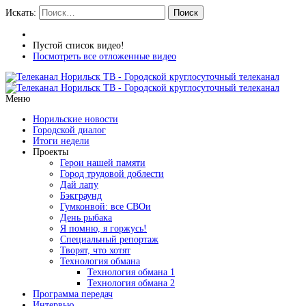
Искать:
Поиск
Пустой список видео!
Посмотреть все отложенные видео
Меню
Норильские новости
Городской диалог
Итоги недели
Проекты
Герои нашей памяти
Город трудовой доблести
Дай лапу
Бэкграунд
Гумконвой: все СВОи
День рыбака
Я помню, я горжусь!
Специальный репортаж
Творят, что хотят
Технология обмана
Технология обмана 1
Технология обмана 2
Программа передач
Интервью