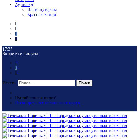
Аудиогид
Плато путорана
Красные камни
17:37
Воскресенье, 9 августа
Искать:
Поиск
Пустой список видео!
Посмотреть все отложенные видео