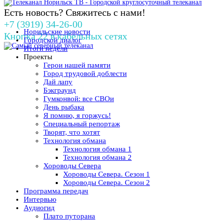
Есть новость? Свяжитесь с нами!
+7 (3919) 34-26-00
Норильские новости
Кнопка 22 в кабельных сетях
Городской диалог
Итоги недели
Проекты
Герои нашей памяти
Город трудовой доблести
Дай лапу
Бэкграунд
Гумконвой: все СВОи
День рыбака
Я помню, я горжусь!
Специальный репортаж
Творят, что хотят
Технология обмана
Технология обмана 1
Технология обмана 2
Хороводы Севера
Хороводы Севера. Сезон 1
Хороводы Севера. Сезон 2
Программа передач
Интервью
Аудиогид
Плато путорана