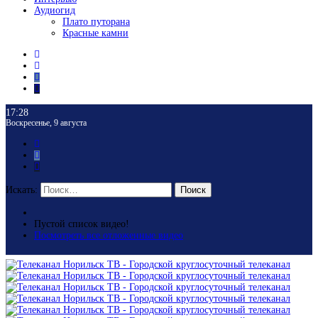
Аудиогид
Плато путорана
Красные камни
17:28
Воскресенье, 9 августа
Искать:
Поиск
Пустой список видео!
Посмотреть все отложенные видео