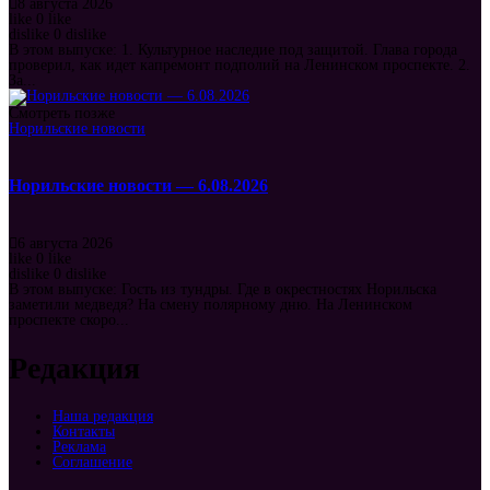
8 августа 2026
like
0
like
dislike
0
dislike
В этом выпуске: 1. Культурное наследие под защитой. Глава города
проверил, как идет капремонт подполий на Ленинском проспекте. 2.
За...
Смотреть позже
Норильские новости
Норильские новости — 6.08.2026
6 августа 2026
like
0
like
dislike
0
dislike
В этом выпуске: Гость из тундры. Где в окрестностях Норильска
заметили медведя? На смену полярному дню. На Ленинском
проспекте скоро...
Редакция
Наша редакция
Контакты
Реклама
Соглашение