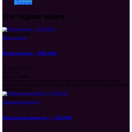
Telegram
Последние видео
Смотреть позже
Итоги недели
Итоги недели — 8.08.2026
9 августа 2026
like
0
like
dislike
0
dislike
В этом выпуске: Под контролем главы. Крупные ремонты, новые
объекты и благоустройство города. До первого звонка меньше месяца.
Школы проходят...
Смотреть позже
Норильские новости
Норильские новости — 7.08.2026