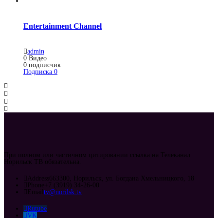
Entertainment Channel
admin
0
Видео
0
подписчик
Подписка
0
При полном или частичном цитировании ссылка на Телеканал
Норильск ТВ обязательна.
Address
663300, Норильск, ул. Богдана Хмельницкого, 18
Phone
+7 (3919) 34-26-00
Email
tv@norilsk.tv
Rutube
VK