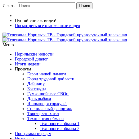
Искать:
Поиск
Пустой список видео!
Посмотреть все отложенные видео
Меню
Норильские новости
Городской диалог
Итоги недели
Проекты
Герои нашей памяти
Город трудовой доблести
Дай лапу
Бэкграунд
Гумконвой: все СВОи
День рыбака
Я помню, я горжусь!
Специальный репортаж
Творят, что хотят
Технология обмана
Технология обмана 1
Технология обмана 2
Программа передач
Интервью