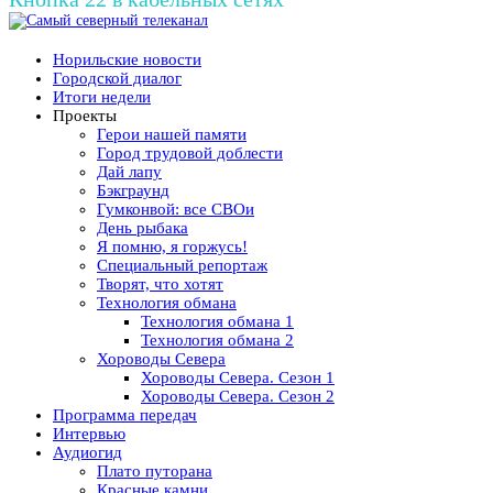
Норильские новости
Городской диалог
Итоги недели
Проекты
Герои нашей памяти
Город трудовой доблести
Дай лапу
Бэкграунд
Гумконвой: все СВОи
День рыбака
Я помню, я горжусь!
Специальный репортаж
Творят, что хотят
Технология обмана
Технология обмана 1
Технология обмана 2
Хороводы Севера
Хороводы Севера. Сезон 1
Хороводы Севера. Сезон 2
Программа передач
Интервью
Аудиогид
Плато путорана
Красные камни