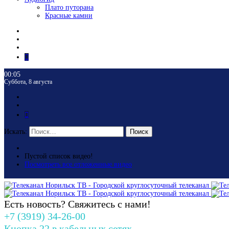
Плато путорана
Красные камни
00:05
Суббота, 8 августа
Искать:
Поиск
Пустой список видео!
Посмотреть все отложенные видео
Есть новость? Свяжитесь с нами!
+7 (3919) 34-26-00
Кнопка 22 в кабельных сетях