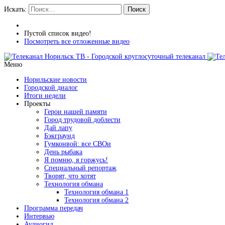
Искать:
Поиск
Пустой список видео!
Посмотреть все отложенные видео
Меню
Норильские новости
Городской диалог
Итоги недели
Проекты
Герои нашей памяти
Город трудовой доблести
Дай лапу
Бэкграунд
Гумконвой: все СВОи
День рыбака
Я помню, я горжусь!
Специальный репортаж
Творят, что хотят
Технология обмана
Технология обмана 1
Технология обмана 2
Программа передач
Интервью
Аудиогид