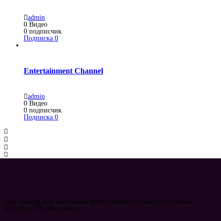
admin
0
Видео
0
подписчик
Подписка
0
Entertainment Channel
admin
0
Видео
0
подписчик
Подписка
0
При полном или частичном цитировании ссылка на Телеканал
Норильск ТВ обязательна.