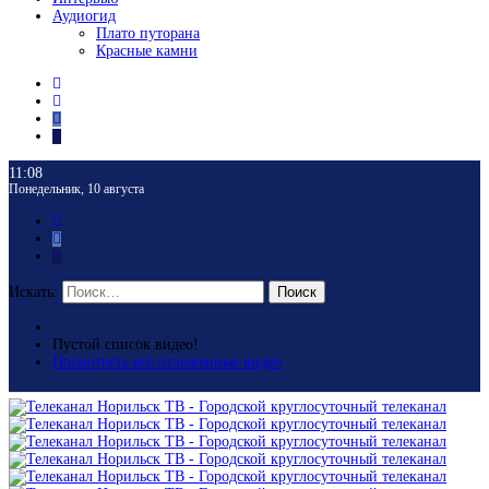
Аудиогид
Плато путорана
Красные камни
11:08
Понедельник, 10 августа
Искать:
Поиск
Пустой список видео!
Посмотреть все отложенные видео