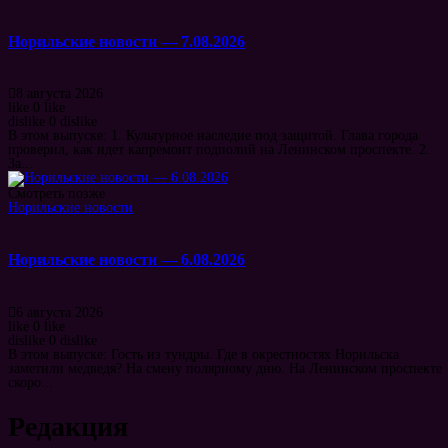
Норильские новости — 7.08.2026
8 августа 2026
like
0
like
dislike
0
dislike
В этом выпуске: 1. Культурное наследие под защитой. Глава города
проверил, как идет капремонт подполий на Ленинском проспекте. 2.
За...
Смотреть позже
Норильские новости
Норильские новости — 6.08.2026
6 августа 2026
like
0
like
dislike
0
dislike
В этом выпуске: Гость из тундры. Где в окрестностях Норильска
заметили медведя? На смену полярному дню. На Ленинском проспекте
скоро...
Редакция