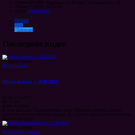
Address
663300, Норильск, ул. Богдана Хмельницкого, 18
Phone
+7 (3919) 34-26-00
Email
tv@norilsk.tv
Rutube
VK
Telegram
Последние видео
Смотреть позже
Итоги недели
Итоги недели — 8.08.2026
9 августа 2026
like
0
like
dislike
0
dislike
В этом выпуске: Под контролем главы. Крупные ремонты, новые
объекты и благоустройство города. До первого звонка меньше месяца.
Школы проходят...
Смотреть позже
Норильские новости