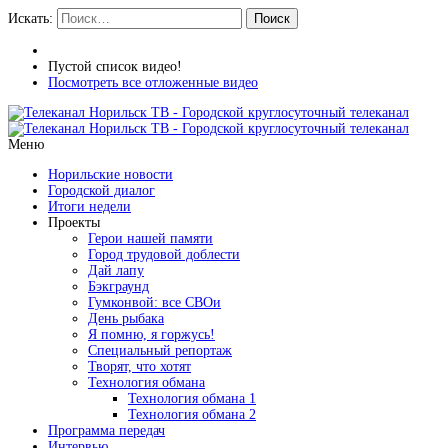
Искать:
Поиск
Пустой список видео!
Посмотреть все отложенные видео
Меню
Норильские новости
Городской диалог
Итоги недели
Проекты
Герои нашей памяти
Город трудовой доблести
Дай лапу
Бэкграунд
Гумконвой: все СВОи
День рыбака
Я помню, я горжусь!
Специальный репортаж
Творят, что хотят
Технология обмана
Технология обмана 1
Технология обмана 2
Программа передач
Интервью