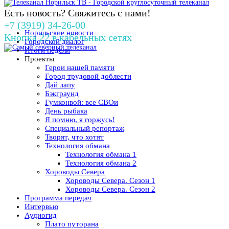
Есть новость? Свяжитесь с нами!
+7 (3919) 34-26-00
Норильские новости
Кнопка 22 в кабельных сетях
Городской диалог
Итоги недели
Проекты
Герои нашей памяти
Город трудовой доблести
Дай лапу
Бэкграунд
Гумконвой: все СВОи
День рыбака
Я помню, я горжусь!
Специальный репортаж
Творят, что хотят
Технология обмана
Технология обмана 1
Технология обмана 2
Хороводы Севера
Хороводы Севера. Сезон 1
Хороводы Севера. Сезон 2
Программа передач
Интервью
Аудиогид
Плато путорана