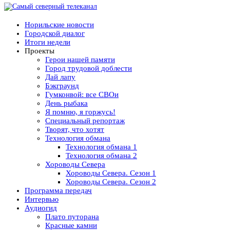
Норильские новости
Городской диалог
Итоги недели
Проекты
Герои нашей памяти
Город трудовой доблести
Дай лапу
Бэкграунд
Гумконвой: все СВОи
День рыбака
Я помню, я горжусь!
Специальный репортаж
Творят, что хотят
Технология обмана
Технология обмана 1
Технология обмана 2
Хороводы Севера
Хороводы Севера. Сезон 1
Хороводы Севера. Сезон 2
Программа передач
Интервью
Аудиогид
Плато путорана
Красные камни