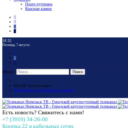
Плато путорана
Красные камни
18:32
Пятница, 7 августа
Искать:
Поиск
Пустой список видео!
Посмотреть все отложенные видео
Есть новость? Свяжитесь с нами!
+7 (3919) 34-26-00
Кнопка 22 в кабельных сетях