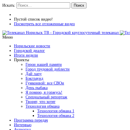
Искать:
Поиск
Пустой список видео!
Посмотреть все отложенные видео
Меню
Норильские новости
Городской диалог
Итоги недели
Проекты
Герои нашей памяти
Город трудовой доблести
Дай лапу
Бэкграунд
Гумконвой: все СВОи
День рыбака
Я помню, я горжусь!
Специальный репортаж
Творят, что хотят
Технология обмана
Технология обмана 1
Технология обмана 2
Программа передач
Интервью
Аудиогид