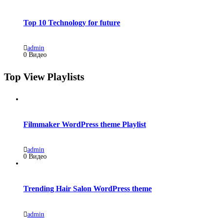
Top 10 Technology for future
admin
0 Видео
Top View Playlists
Filmmaker WordPress theme Playlist
admin
0 Видео
Trending Hair Salon WordPress theme
admin