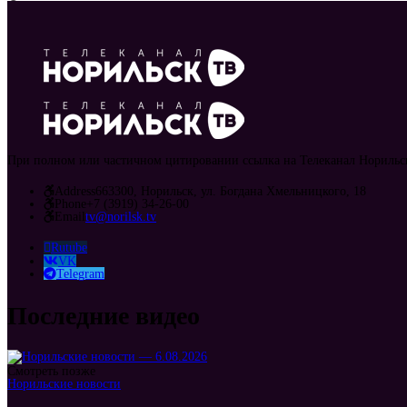
При полном или частичном цитировании ссылка на Телеканал Норильск
Address
663300, Норильск, ул. Богдана Хмельницкого, 18
Phone
+7 (3919) 34-26-00
Email
tv@norilsk.tv
Rutube
VK
Telegram
Последние видео
Смотреть позже
Норильские новости