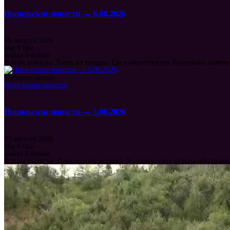
Норильские новости — 6.08.2026
6 августа 2026
like
0
like
dislike
0
dislike
В этом выпуске: Гость из тундры. Где в окрестностях Норильска замет
Смотреть позже
Норильские новости
Норильские новости — 5.08.2026
5 августа 2026
like
0
like
dislike
0
dislike
В этом выпуске: Плюс одна площадка. Большую зону отдыха обустраив