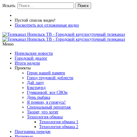
Искать:
Поиск
Пустой список видео!
Посмотреть все отложенные видео
Меню
Норильские новости
Городской диалог
Итоги недели
Проекты
Герои нашей памяти
Город трудовой доблести
Дай лапу
Бэкграунд
Гумконвой: все СВОи
День рыбака
Я помню, я горжусь!
Специальный репортаж
Творят, что хотят
Технология обмана
Технология обмана 1
Технология обмана 2
Программа передач
Интервью