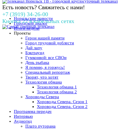
Есть новость? Свяжитесь с нами!
+7 (3919) 34-26-00
Норильские новости
Кнопка 22 в кабельных сетях
Городской диалог
Итоги недели
Проекты
Герои нашей памяти
Город трудовой доблести
Дай лапу
Бэкграунд
Гумконвой: все СВОи
День рыбака
Я помню, я горжусь!
Специальный репортаж
Творят, что хотят
Технология обмана
Технология обмана 1
Технология обмана 2
Хороводы Севера
Хороводы Севера. Сезон 1
Хороводы Севера. Сезон 2
Программа передач
Интервью
Аудиогид
Плато путорана