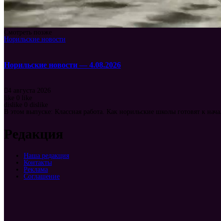
Смотреть позже
Норильские новости
Норильские новости — 4.08.2026
4 августа 2026
like
0
like
dislike
0
dislike
В этом выпуске: Классная работа. Как норильские школы готовят к нача
Редакция
Наша редакция
Контакты
Реклама
Соглашение