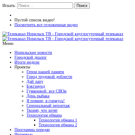
Искать:
Поиск
Пустой список видео!
Посмотреть все отложенные видео
Меню
Норильские новости
Городской диалог
Итоги недели
Проекты
Герои нашей памяти
Город трудовой доблести
Дай лапу
Бэкграунд
Гумконвой: все СВОи
День рыбака
Я помню, я горжусь!
Специальный репортаж
Творят, что хотят
Технология обмана
Технология обмана 1
Технология обмана 2
Программа передач
Интервью