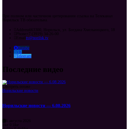
При полном или частичном цитировании ссылка на Телеканал
Норильск ТВ обязательна.
Address
663300, Норильск, ул. Богдана Хмельницкого, 18
Phone
+7 (3919) 34-26-00
Email
tv@norilsk.tv
Rutube
VK
Telegram
Последние видео
Смотреть позже
Норильские новости
Норильские новости — 6.08.2026
6 августа 2026
like
0
like
dislike
0
dislike