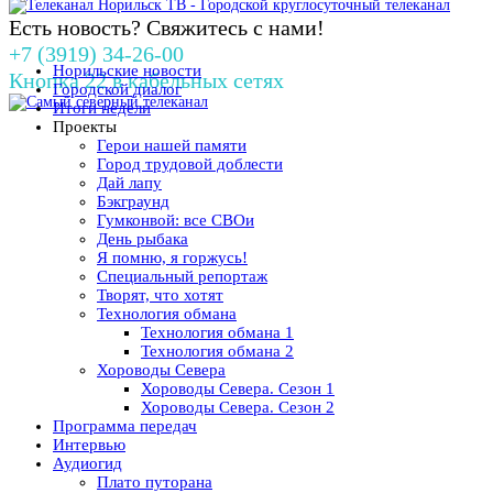
Есть новость? Свяжитесь с нами!
+7 (3919) 34-26-00
Норильские новости
Кнопка 22 в кабельных сетях
Городской диалог
Итоги недели
Проекты
Герои нашей памяти
Город трудовой доблести
Дай лапу
Бэкграунд
Гумконвой: все СВОи
День рыбака
Я помню, я горжусь!
Специальный репортаж
Творят, что хотят
Технология обмана
Технология обмана 1
Технология обмана 2
Хороводы Севера
Хороводы Севера. Сезон 1
Хороводы Севера. Сезон 2
Программа передач
Интервью
Аудиогид
Плато путорана