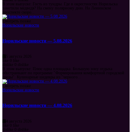
В этом выпуске: Гость из тундры. Где в окрестностях Норильска
заметили медведя? На смену полярному дню. На Ленинском
проспекте скоро...
Смотреть позже
Норильские новости
Норильские новости — 5.08.2026
5 августа 2026
like
0
like
dislike
0
dislike
В этом выпуске: Плюс одна площадка. Большую зону отдыха
обустраивают по программе "Формирования комфортной городской
среды". Кулинарные шедевры из "черного...
Смотреть позже
Норильские новости
Норильские новости — 4.08.2026
4 августа 2026
like
0
like
dislike
0
dislike