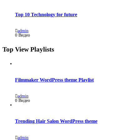
Top 10 Technology for future
admin
0 Видео
Top View Playlists
Filmmaker WordPress theme Playlist
admin
0 Видео
Trending Hair Salon WordPress theme
admin