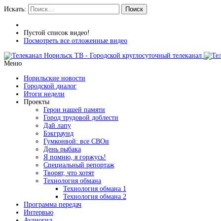
Искать:
Поиск
Пустой список видео!
Посмотреть все отложенные видео
Меню
Норильские новости
Городской диалог
Итоги недели
Проекты
Герои нашей памяти
Город трудовой доблести
Дай лапу
Бэкграунд
Гумконвой: все СВОи
День рыбака
Я помню, я горжусь!
Специальный репортаж
Творят, что хотят
Технология обмана
Технология обмана 1
Технология обмана 2
Программа передач
Интервью
Аудиогид