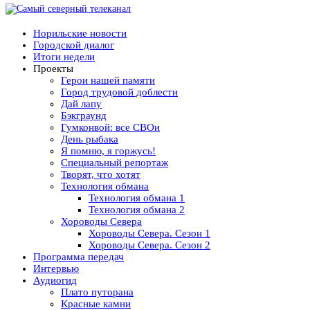
Норильские новости
Городской диалог
Итоги недели
Проекты
Герои нашей памяти
Город трудовой доблести
Дай лапу
Бэкграунд
Гумконвой: все СВОи
День рыбака
Я помню, я горжусь!
Специальный репортаж
Творят, что хотят
Технология обмана
Технология обмана 1
Технология обмана 2
Хороводы Севера
Хороводы Севера. Сезон 1
Хороводы Севера. Сезон 2
Программа передач
Интервью
Аудиогид
Плато путорана
Красные камни