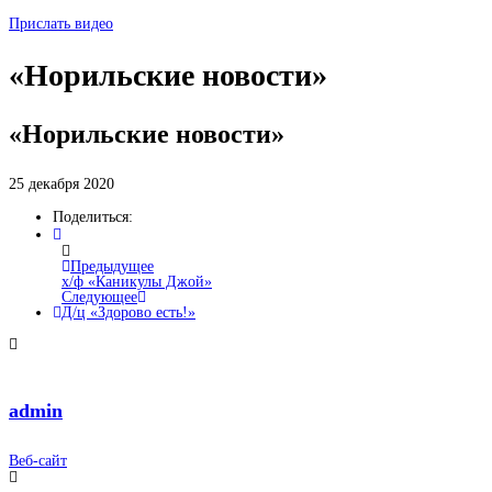
Прислать видео
«Норильские новости»
«Норильские новости»
25 декабря 2020
Поделиться:
Предыдущее
х/ф «Каникулы Джой»
Следующее
Д/ц «Здорово есть!»
admin
Веб-сайт