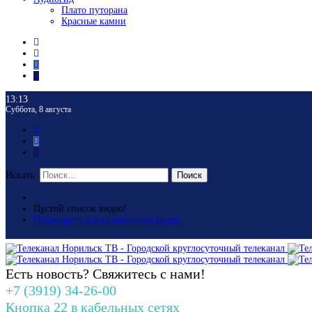
Плато путорана
Красные камни
13:13
Суббота, 8 августа
Искать:
Поиск
Пустой список видео!
Посмотреть все отложенные видео
Есть новость? Свяжитесь с нами!
+7 (3919) 34-26-00
Кнопка 22 в кабельных сетях