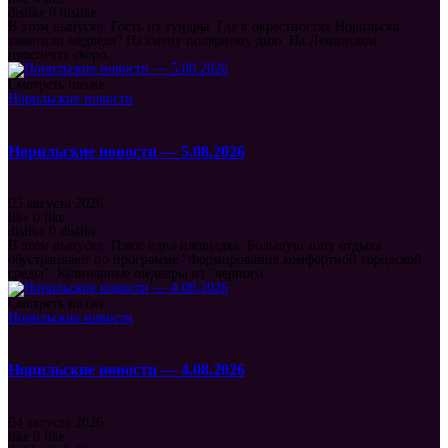
dislike
0
dislike
В этом выпуске: Гость из тундры. Где в окрестностях Норильска
заметили медведя? На смену полярному дню. На Ленинском
проспекте скоро...
Смотреть позже
Норильские новости
Норильские новости — 5.08.2026
5 августа 2026
like
0
like
dislike
0
dislike
В этом выпуске: Плюс одна площадка. Большую зону отдыха
обустраивают по программе "Формирования комфортной городской
среды". Кулинарные шедевры из "черного...
Смотреть позже
Норильские новости
Норильские новости — 4.08.2026
4 августа 2026
like
0
like