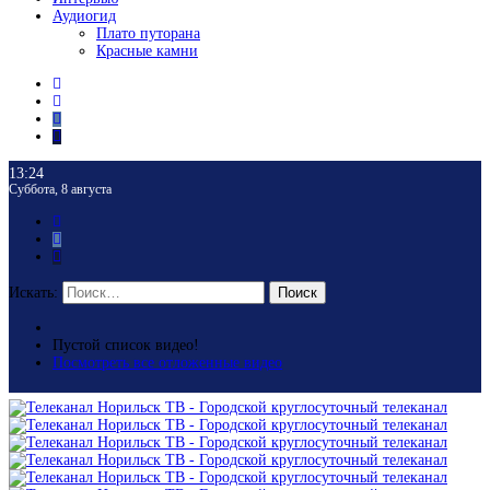
Аудиогид
Плато путорана
Красные камни
13:24
Суббота, 8 августа
Искать:
Поиск
Пустой список видео!
Посмотреть все отложенные видео