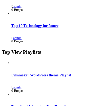
admin
0 Видео
Top 10 Technology for future
admin
0 Видео
Top View Playlists
Filmmaker WordPress theme Playlist
admin
0 Видео