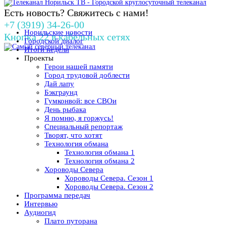
Есть новость? Свяжитесь с нами!
+7 (3919) 34-26-00
Норильские новости
Кнопка 22 в кабельных сетях
Городской диалог
Итоги недели
Проекты
Герои нашей памяти
Город трудовой доблести
Дай лапу
Бэкграунд
Гумконвой: все СВОи
День рыбака
Я помню, я горжусь!
Специальный репортаж
Творят, что хотят
Технология обмана
Технология обмана 1
Технология обмана 2
Хороводы Севера
Хороводы Севера. Сезон 1
Хороводы Севера. Сезон 2
Программа передач
Интервью
Аудиогид
Плато путорана