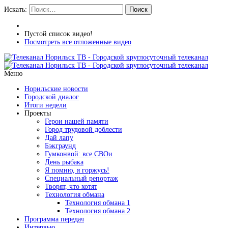
Искать:
Поиск
Пустой список видео!
Посмотреть все отложенные видео
Меню
Норильские новости
Городской диалог
Итоги недели
Проекты
Герои нашей памяти
Город трудовой доблести
Дай лапу
Бэкграунд
Гумконвой: все СВОи
День рыбака
Я помню, я горжусь!
Специальный репортаж
Творят, что хотят
Технология обмана
Технология обмана 1
Технология обмана 2
Программа передач
Интервью