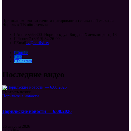
При полном или частичном цитировании ссылка на Телеканал
Норильск ТВ обязательна.
Address
663300, Норильск, ул. Богдана Хмельницкого, 18
Phone
+7 (3919) 34-26-00
Email
tv@norilsk.tv
Rutube
VK
Telegram
Последние видео
Смотреть позже
Норильские новости
Норильские новости — 6.08.2026
6 августа 2026
like
0
like