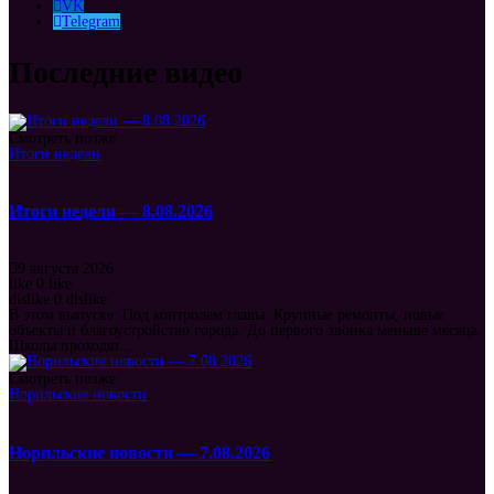
VK
Telegram
Последние видео
Смотреть позже
Итоги недели
Итоги недели — 8.08.2026
9 августа 2026
like
0
like
dislike
0
dislike
В этом выпуске: Под контролем главы. Крупные ремонты, новые
объекты и благоустройство города. До первого звонка меньше месяца.
Школы проходят...
Смотреть позже
Норильские новости
Норильские новости — 7.08.2026