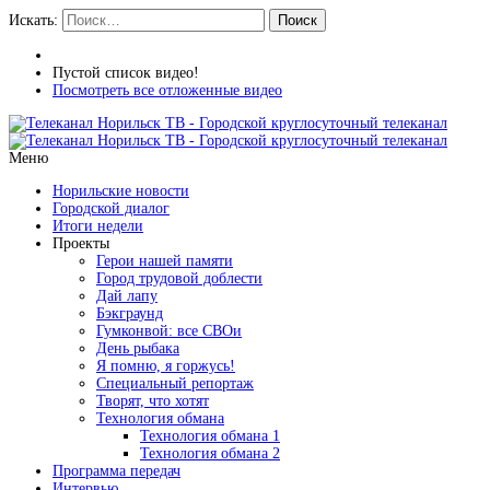
Искать:
Поиск
Пустой список видео!
Посмотреть все отложенные видео
Меню
Норильские новости
Городской диалог
Итоги недели
Проекты
Герои нашей памяти
Город трудовой доблести
Дай лапу
Бэкграунд
Гумконвой: все СВОи
День рыбака
Я помню, я горжусь!
Специальный репортаж
Творят, что хотят
Технология обмана
Технология обмана 1
Технология обмана 2
Программа передач
Интервью