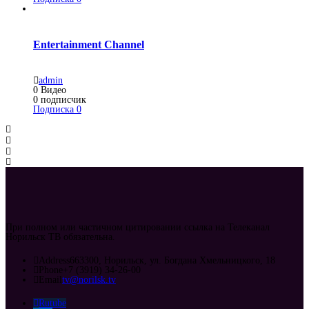
Entertainment Channel
admin
0
Видео
0
подписчик
Подписка
0
При полном или частичном цитировании ссылка на Телеканал
Норильск ТВ обязательна.
Address
663300, Норильск, ул. Богдана Хмельницкого, 18
Phone
+7 (3919) 34-26-00
Email
tv@norilsk.tv
Rutube