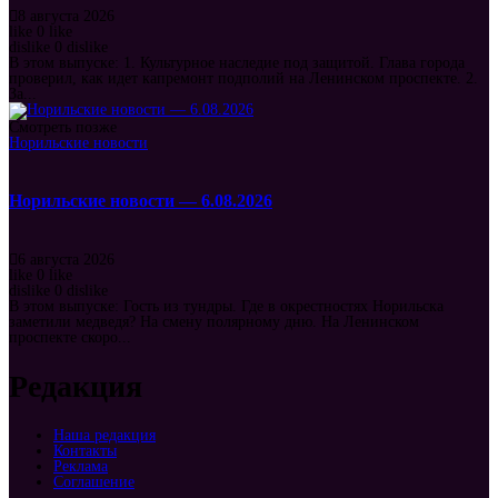
8 августа 2026
like
0
like
dislike
0
dislike
В этом выпуске: 1. Культурное наследие под защитой. Глава города
проверил, как идет капремонт подполий на Ленинском проспекте. 2.
За...
Смотреть позже
Норильские новости
Норильские новости — 6.08.2026
6 августа 2026
like
0
like
dislike
0
dislike
В этом выпуске: Гость из тундры. Где в окрестностях Норильска
заметили медведя? На смену полярному дню. На Ленинском
проспекте скоро...
Редакция
Наша редакция
Контакты
Реклама
Соглашение