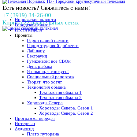
Есть новость? Свяжитесь с нами!
+7 (3919) 34-26-00
Норильские новости
Кнопка 22 в кабельных сетях
Городской диалог
Итоги недели
Проекты
Герои нашей памяти
Город трудовой доблести
Дай лапу
Бэкграунд
Гумконвой: все СВОи
День рыбака
Я помню, я горжусь!
Специальный репортаж
Творят, что хотят
Технология обмана
Технология обмана 1
Технология обмана 2
Хороводы Севера
Хороводы Севера. Сезон 1
Хороводы Севера. Сезон 2
Программа передач
Интервью
Аудиогид
Плато путорана