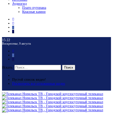
Аудиогид
Плато путорана
Красные камни
15:22
Воскресенье, 9 августа
Искать:
Поиск
Пустой список видео!
Посмотреть все отложенные видео