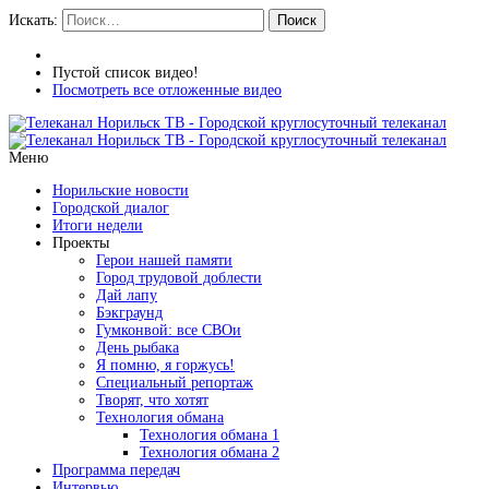
Искать:
Поиск
Пустой список видео!
Посмотреть все отложенные видео
Меню
Норильские новости
Городской диалог
Итоги недели
Проекты
Герои нашей памяти
Город трудовой доблести
Дай лапу
Бэкграунд
Гумконвой: все СВОи
День рыбака
Я помню, я горжусь!
Специальный репортаж
Творят, что хотят
Технология обмана
Технология обмана 1
Технология обмана 2
Программа передач
Интервью