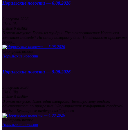
Норильские новости — 6.08.2026
6 августа 2026
like
0
like
dislike
0
dislike
В этом выпуске: Гость из тундры. Где в окрестностях Норильска
заметили медведя? На смену полярному дню. На Ленинском проспекте
скоро...
Смотреть позже
Норильские новости
Норильские новости — 5.08.2026
5 августа 2026
like
0
like
dislike
0
dislike
В этом выпуске: Плюс одна площадка. Большую зону отдыха
обустраивают по программе "Формирования комфортной городской
среды". Кулинарные шедевры из "черного...
Смотреть позже
Норильские новости