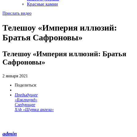
Красные камни
Прислать видео
Телешоу «Империя иллюзий:
Братья Сафроновы»
Телешоу «Империя иллюзий: Братья
Сафроновы»
2 января 2021
Поделиться:
Предыдущее
«Бэкграунд»
Следующее
Х/ф «Шутка ангела»
admin