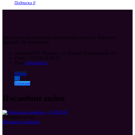
Подписка
0
При полном или частичном цитировании ссылка на Телеканал
Норильск ТВ обязательна.
Address
663300, Норильск, ул. Богдана Хмельницкого, 18
Phone
+7 (3919) 34-26-00
Email
tv@norilsk.tv
Rutube
VK
Telegram
Последние видео
Смотреть позже
Норильские новости