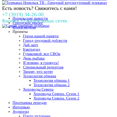
Есть новость? Свяжитесь с нами!
+7 (3919) 34-26-00
Норильские новости
Кнопка 22 в кабельных сетях
Городской диалог
Итоги недели
Проекты
Герои нашей памяти
Город трудовой доблести
Дай лапу
Бэкграунд
Гумконвой: все СВОи
День рыбака
Я помню, я горжусь!
Специальный репортаж
Творят, что хотят
Технология обмана
Технология обмана 1
Технология обмана 2
Хороводы Севера
Хороводы Севера. Сезон 1
Хороводы Севера. Сезон 2
Программа передач
Интервью
Аудиогид
Плато путорана