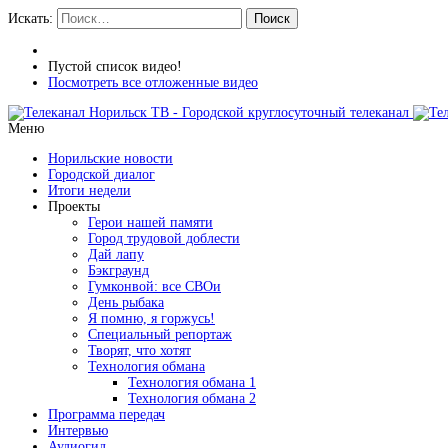
Искать:
Поиск
Пустой список видео!
Посмотреть все отложенные видео
Меню
Норильские новости
Городской диалог
Итоги недели
Проекты
Герои нашей памяти
Город трудовой доблести
Дай лапу
Бэкграунд
Гумконвой: все СВОи
День рыбака
Я помню, я горжусь!
Специальный репортаж
Творят, что хотят
Технология обмана
Технология обмана 1
Технология обмана 2
Программа передач
Интервью
Аудиогид