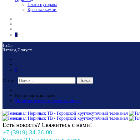
Плато путорана
Красные камни
15:55
Пятница, 7 августа
Искать:
Поиск
Пустой список видео!
Посмотреть все отложенные видео
Есть новость? Свяжитесь с нами!
+7 (3919) 34-26-00
Кнопка 22 в кабельных сетях