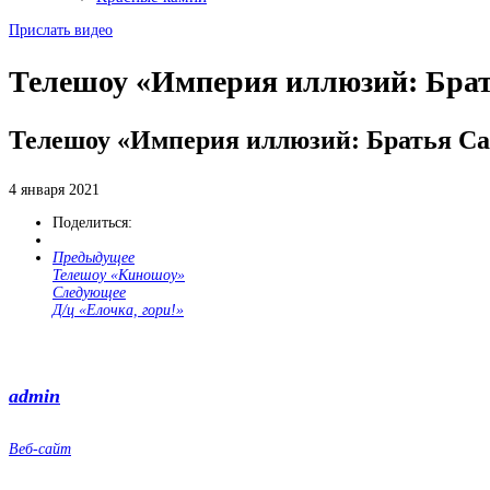
Прислать видео
Телешоу «Империя иллюзий: Бра
Телешоу «Империя иллюзий: Братья С
4 января 2021
Поделиться:
Предыдущее
Телешоу «Киношоу»
Следующее
Д/ц «Елочка, гори!»
admin
Веб-сайт