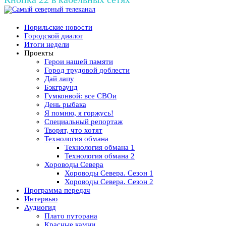
Норильские новости
Городской диалог
Итоги недели
Проекты
Герои нашей памяти
Город трудовой доблести
Дай лапу
Бэкграунд
Гумконвой: все СВОи
День рыбака
Я помню, я горжусь!
Специальный репортаж
Творят, что хотят
Технология обмана
Технология обмана 1
Технология обмана 2
Хороводы Севера
Хороводы Севера. Сезон 1
Хороводы Севера. Сезон 2
Программа передач
Интервью
Аудиогид
Плато путорана
Красные камни