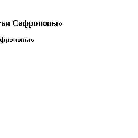
тья Сафроновы»
афроновы»