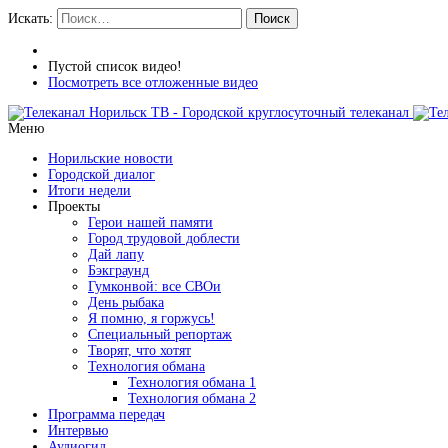
Искать:
Поиск
Пустой список видео!
Посмотреть все отложенные видео
Меню
Норильские новости
Городской диалог
Итоги недели
Проекты
Герои нашей памяти
Город трудовой доблести
Дай лапу
Бэкграунд
Гумконвой: все СВОи
День рыбака
Я помню, я горжусь!
Специальный репортаж
Творят, что хотят
Технология обмана
Технология обмана 1
Технология обмана 2
Программа передач
Интервью
Аудиогид