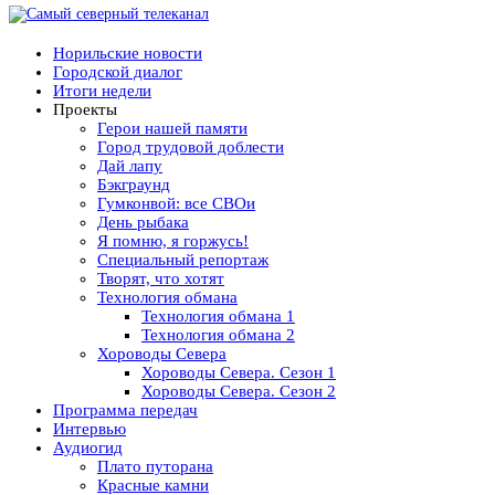
Норильские новости
Городской диалог
Итоги недели
Проекты
Герои нашей памяти
Город трудовой доблести
Дай лапу
Бэкграунд
Гумконвой: все СВОи
День рыбака
Я помню, я горжусь!
Специальный репортаж
Творят, что хотят
Технология обмана
Технология обмана 1
Технология обмана 2
Хороводы Севера
Хороводы Севера. Сезон 1
Хороводы Севера. Сезон 2
Программа передач
Интервью
Аудиогид
Плато путорана
Красные камни