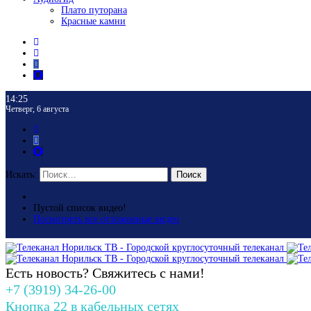
Плато путорана
Красные камни
14:25
Четверг, 6 августа
Искать:
Поиск
Пустой список видео!
Посмотреть все отложенные видео
Есть новость? Свяжитесь с нами!
+7 (3919) 34-26-00
Кнопка 22 в кабельных сетях