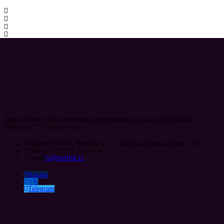
При полном или частичном цитировании ссылка на Телеканал
Норильск ТВ обязательна.
Address
663300, Норильск, ул. Богдана Хмельницкого, 18
Phone
+7 (3919) 34-26-00
Email
tv@norilsk.tv
Rutube
VK
Telegram