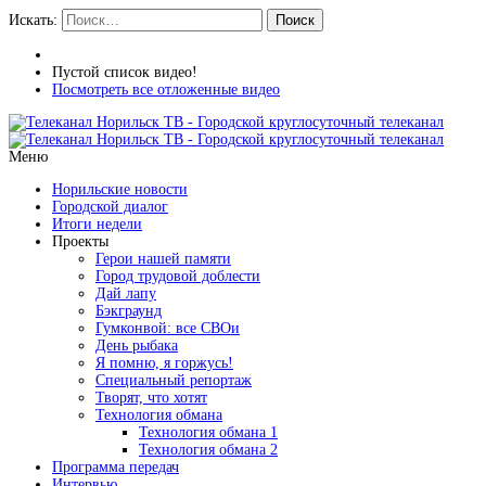
Искать:
Поиск
Пустой список видео!
Посмотреть все отложенные видео
Меню
Норильские новости
Городской диалог
Итоги недели
Проекты
Герои нашей памяти
Город трудовой доблести
Дай лапу
Бэкграунд
Гумконвой: все СВОи
День рыбака
Я помню, я горжусь!
Специальный репортаж
Творят, что хотят
Технология обмана
Технология обмана 1
Технология обмана 2
Программа передач
Интервью