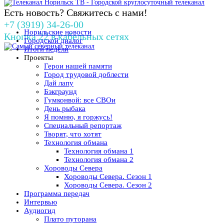
Есть новость? Свяжитесь с нами!
+7 (3919) 34-26-00
Норильские новости
Кнопка 22 в кабельных сетях
Городской диалог
Итоги недели
Проекты
Герои нашей памяти
Город трудовой доблести
Дай лапу
Бэкграунд
Гумконвой: все СВОи
День рыбака
Я помню, я горжусь!
Специальный репортаж
Творят, что хотят
Технология обмана
Технология обмана 1
Технология обмана 2
Хороводы Севера
Хороводы Севера. Сезон 1
Хороводы Севера. Сезон 2
Программа передач
Интервью
Аудиогид
Плато путорана