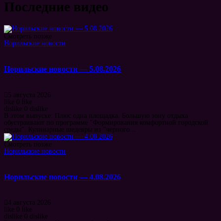
Последние видео
Смотреть позже
Норильские новости
Норильские новости — 5.08.2026
5 августа 2026
like
0
like
dislike
0
dislike
В этом выпуске: Плюс одна площадка. Большую зону отдыха
обустраивают по программе "Формирования комфортной городской
среды". Кулинарные шедевры из "черного...
Смотреть позже
Норильские новости
Норильские новости — 4.08.2026
4 августа 2026
like
0
like
dislike
0
dislike