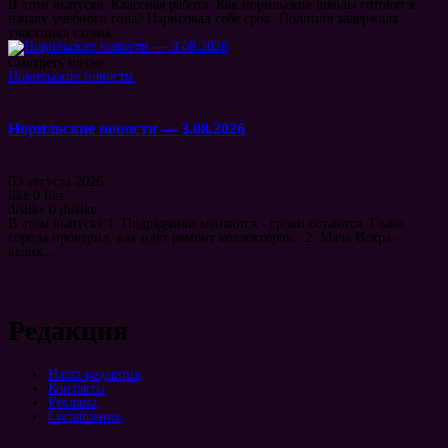
В этом выпуске: Классная работа. Как норильские школы готовят к
началу учебного года? Нарисовал себе срок. Полиция задержала
участника схемы...
Смотреть позже
Норильские новости
Норильские новости — 3.08.2026
3 августа 2026
like
0
like
dislike
0
dislike
В этом выпуске:1. Подрядчики меняются - сроки остаются. Глава
города проверил, как идет ремонт коллекторов. 2. Мала Искра -
велик...
Редакция
Наша редакция
Контакты
Реклама
Соглашение