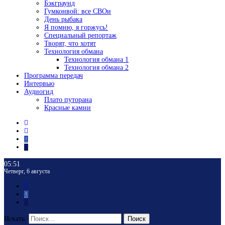
Бэкграунд
Гумконвой: все СВОи
День рыбака
Я помню, я горжусь!
Специальный репортаж
Творят, что хотят
Технология обмана
Технология обмана 1
Технология обмана 2
Программа передач
Интервью
Аудиогид
Плато путорана
Красные камни
05:51
Четверг, 6 августа
Искать:
Поиск