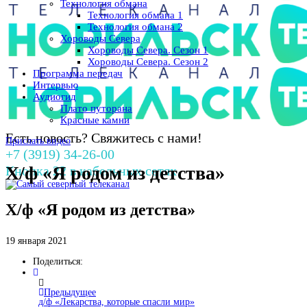
Технология обмана
Технология обмана 1
Технология обмана 2
Хороводы Севера
Хороводы Севера. Сезон 1
Хороводы Севера. Сезон 2
Программа передач
Интервью
Аудиогид
Плато путорана
Красные камни
Есть новость? Свяжитесь с нами!
Прислать видео
+7 (3919) 34-26-00
Х/ф «Я родом из детства»
Кнопка 22 в кабельных сетях
Х/ф «Я родом из детства»
19 января 2021
Поделиться:
Предыдущее
д/ф «Лекарства, которые спасли мир»