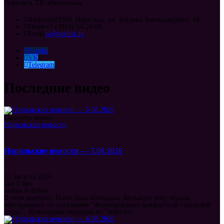
Норильск ТВ обязательна.
Address
663300, Норильск, ул. Богдана Хмельницкого, 18
Phone
+7 (3919) 34-26-00
Email
tv@norilsk.tv
Rutube
VK
Telegram
Последние видео
Смотреть позже
Норильские новости
Норильские новости — 5.08.2026
5 августа 2026
like
0
like
dislike
0
dislike
В этом выпуске: Плюс одна площадка. Большую зону отдыха
обустраивают по программе "Формирования комфортной городской
среды". Кулинарные шедевры из "черного...