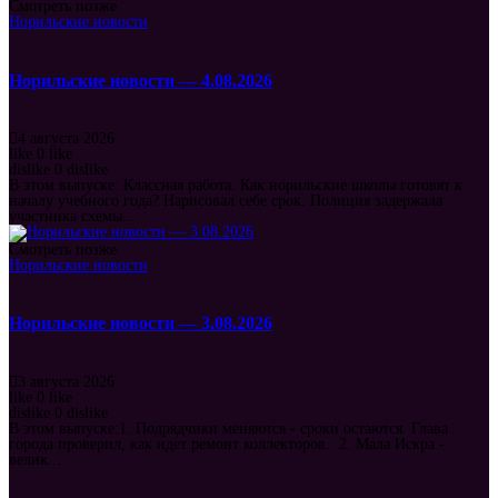
Смотреть позже
Норильские новости
Норильские новости — 4.08.2026
4 августа 2026
like
0
like
dislike
0
dislike
В этом выпуске: Классная работа. Как норильские школы готовят к
началу учебного года? Нарисовал себе срок. Полиция задержала
участника схемы...
Смотреть позже
Норильские новости
Норильские новости — 3.08.2026
3 августа 2026
like
0
like
dislike
0
dislike
В этом выпуске:1. Подрядчики меняются - сроки остаются. Глава
города проверил, как идет ремонт коллекторов. 2. Мала Искра -
велик...