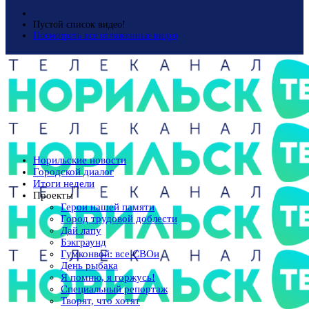
Пустой список видео!
Посмотреть все отложенные видео
Норильские новости
Городской диалог
Итоги недели
Проекты
Герои нашей памяти
Город трудовой доблести
Дай лапу
Бэкграунд
Гумконвой: все СВОи
День рыбака
Я помню, я горжусь!
Специальный репортаж
Творят, что хотят