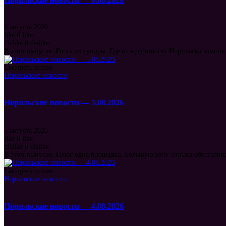
6 августа 2026
like
0
like
dislike
0
dislike
В этом выпуске: Гость из тундры. Где в окрестностях Норильска замет
Смотреть позже
Норильские новости
Норильские новости — 5.08.2026
5 августа 2026
like
0
like
dislike
0
dislike
В этом выпуске: Плюс одна площадка. Большую зону отдыха обустраив
Смотреть позже
Норильские новости
Норильские новости — 4.08.2026