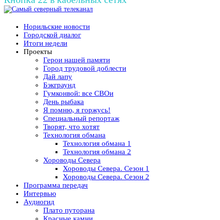
Норильские новости
Городской диалог
Итоги недели
Проекты
Герои нашей памяти
Город трудовой доблести
Дай лапу
Бэкграунд
Гумконвой: все СВОи
День рыбака
Я помню, я горжусь!
Специальный репортаж
Творят, что хотят
Технология обмана
Технология обмана 1
Технология обмана 2
Хороводы Севера
Хороводы Севера. Сезон 1
Хороводы Севера. Сезон 2
Программа передач
Интервью
Аудиогид
Плато путорана
Красные камни