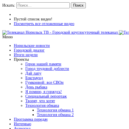
Искать:
Поиск
Пустой список видео!
Посмотреть все отложенные видео
Меню
Норильские новости
Городской диалог
Итоги недели
Проекты
Герои нашей памяти
Город трудовой доблести
Дай лапу
Бэкграунд
Гумконвой: все СВОи
День рыбака
Я помню, я горжусь!
Специальный репортаж
Творят, что хотят
Технология обмана
Технология обмана 1
Технология обмана 2
Программа передач
Интервью
Аудиогид