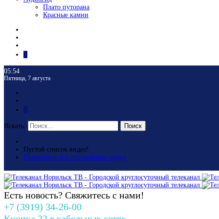
Плато путорана
Красные камни
05:54
Пятница, 7 августа
Искать:
Поиск
Пустой список видео!
Посмотреть все отложенные видео
Есть новость? Свяжитесь с нами!
+7 (3919) 34-26-00
Кнопка 22 в кабельных сетях