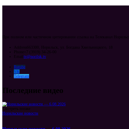
При полном или частичном цитировании ссылка на Телеканал Норильск
Address
663300, Норильск, ул. Богдана Хмельницкого, 18
Phone
+7 (3919) 34-26-00
Email
tv@norilsk.tv
Rutube
VK
Telegram
Последние видео
Смотреть позже
Норильские новости
Норильские новости — 6.08.2026