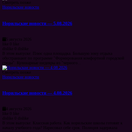
Смотреть позже
Норильские новости
Норильские новости — 5.08.2026
5 августа 2026
like
0
like
dislike
0
dislike
В этом выпуске: Плюс одна площадка. Большую зону отдыха
обустраивают по программе "Формирования комфортной городской
среды". Кулинарные шедевры из "черного...
Смотреть позже
Норильские новости
Норильские новости — 4.08.2026
4 августа 2026
like
0
like
dislike
0
dislike
В этом выпуске: Классная работа. Как норильские школы готовят к
началу учебного года? Нарисовал себе срок. Полиция задержала