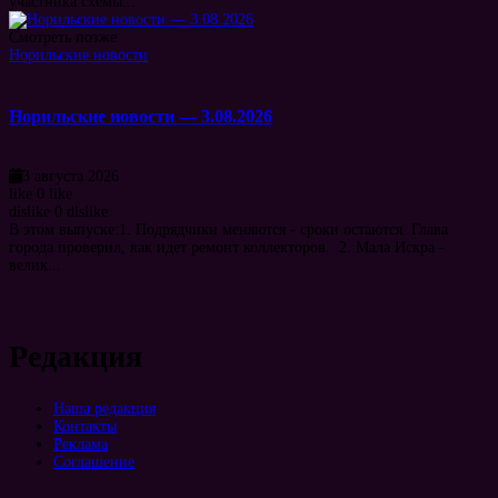
участника схемы...
Смотреть позже
Норильские новости
Норильские новости — 3.08.2026
3 августа 2026
like
0
like
dislike
0
dislike
В этом выпуске:1. Подрядчики меняются - сроки остаются. Глава
города проверил, как идет ремонт коллекторов. 2. Мала Искра -
велик...
Редакция
Наша редакция
Контакты
Реклама
Соглашение