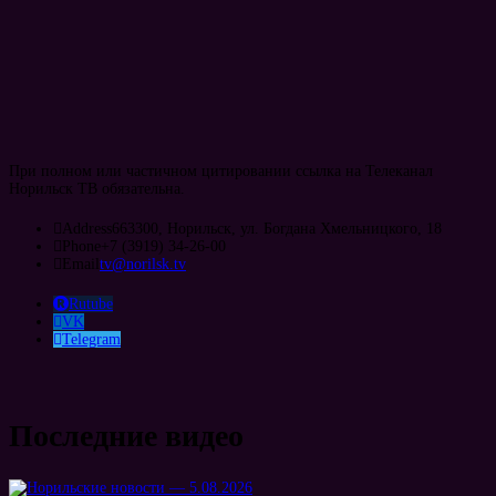
При полном или частичном цитировании ссылка на Телеканал
Норильск ТВ обязательна.
Address
663300, Норильск, ул. Богдана Хмельницкого, 18
Phone
+7 (3919) 34-26-00
Email
tv@norilsk.tv
Rutube
VK
Telegram
Последние видео