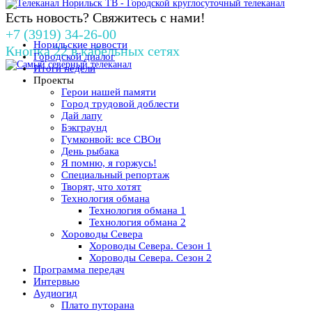
Есть новость? Свяжитесь с нами!
+7 (3919) 34-26-00
Норильские новости
Кнопка 22 в кабельных сетях
Городской диалог
Итоги недели
Проекты
Герои нашей памяти
Город трудовой доблести
Дай лапу
Бэкграунд
Гумконвой: все СВОи
День рыбака
Я помню, я горжусь!
Специальный репортаж
Творят, что хотят
Технология обмана
Технология обмана 1
Технология обмана 2
Хороводы Севера
Хороводы Севера. Сезон 1
Хороводы Севера. Сезон 2
Программа передач
Интервью
Аудиогид
Плато путорана