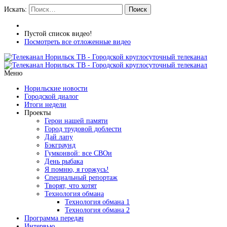
Искать:
Поиск
Пустой список видео!
Посмотреть все отложенные видео
Меню
Норильские новости
Городской диалог
Итоги недели
Проекты
Герои нашей памяти
Город трудовой доблести
Дай лапу
Бэкграунд
Гумконвой: все СВОи
День рыбака
Я помню, я горжусь!
Специальный репортаж
Творят, что хотят
Технология обмана
Технология обмана 1
Технология обмана 2
Программа передач
Интервью