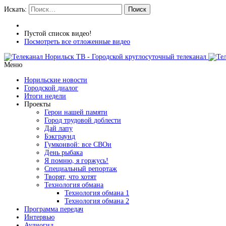
Искать:
Поиск
Пустой список видео!
Посмотреть все отложенные видео
Меню
Норильские новости
Городской диалог
Итоги недели
Проекты
Герои нашей памяти
Город трудовой доблести
Дай лапу
Бэкграунд
Гумконвой: все СВОи
День рыбака
Я помню, я горжусь!
Специальный репортаж
Творят, что хотят
Технология обмана
Технология обмана 1
Технология обмана 2
Программа передач
Интервью
Аудиогид