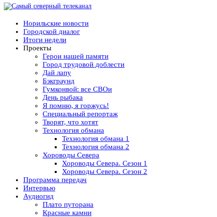
Норильские новости
Городской диалог
Итоги недели
Проекты
Герои нашей памяти
Город трудовой доблести
Дай лапу
Бэкграунд
Гумконвой: все СВОи
День рыбака
Я помню, я горжусь!
Специальный репортаж
Творят, что хотят
Технология обмана
Технология обмана 1
Технология обмана 2
Хороводы Севера
Хороводы Севера. Сезон 1
Хороводы Севера. Сезон 2
Программа передач
Интервью
Аудиогид
Плато путорана
Красные камни