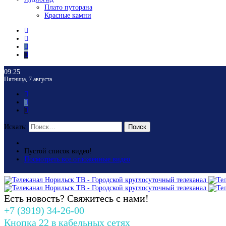
Плато путорана
Красные камни
09:25
Пятница, 7 августа
Искать:
Поиск
Пустой список видео!
Посмотреть все отложенные видео
Есть новость? Свяжитесь с нами!
+7 (3919) 34-26-00
Кнопка 22 в кабельных сетях