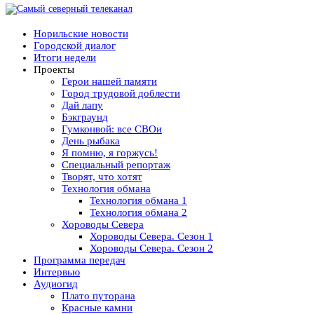
Норильские новости
Городской диалог
Итоги недели
Проекты
Герои нашей памяти
Город трудовой доблести
Дай лапу
Бэкграунд
Гумконвой: все СВОи
День рыбака
Я помню, я горжусь!
Специальный репортаж
Творят, что хотят
Технология обмана
Технология обмана 1
Технология обмана 2
Хороводы Севера
Хороводы Севера. Сезон 1
Хороводы Севера. Сезон 2
Программа передач
Интервью
Аудиогид
Плато путорана
Красные камни