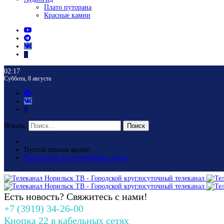
Плато путорана
Красные камни
02:17
Суббота, 8 августа
Искать:
Поиск
Пустой список видео!
Посмотреть все отложенные видео
Есть новость? Свяжитесь с нами!
+7 (3919) 34-26-00
Кнопка 22 в кабельных сетях