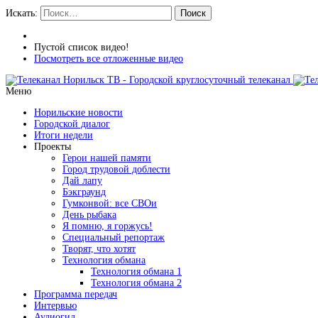
Искать:
Поиск
Пустой список видео!
Посмотреть все отложенные видео
Меню
Норильские новости
Городской диалог
Итоги недели
Проекты
Герои нашей памяти
Город трудовой доблести
Дай лапу
Бэкграунд
Гумконвой: все СВОи
День рыбака
Я помню, я горжусь!
Специальный репортаж
Творят, что хотят
Технология обмана
Технология обмана 1
Технология обмана 2
Программа передач
Интервью
Аудиогид