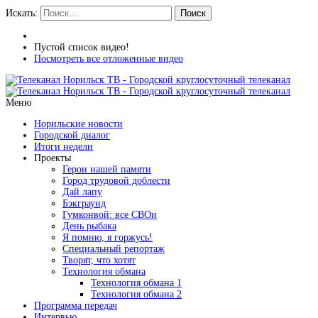
Искать:
Поиск
Пустой список видео!
Посмотреть все отложенные видео
Меню
Норильские новости
Городской диалог
Итоги недели
Проекты
Герои нашей памяти
Город трудовой доблести
Дай лапу
Бэкграунд
Гумконвой: все СВОи
День рыбака
Я помню, я горжусь!
Специальный репортаж
Творят, что хотят
Технология обмана
Технология обмана 1
Технология обмана 2
Программа передач
Интервью