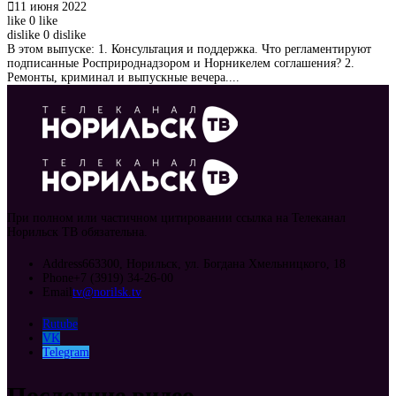
11 июня 2022
like
0
like
dislike
0
dislike
В этом выпуске: 1. Консультация и поддержка. Что регламентируют
подписанные Росприроднадзором и Норникелем соглашения? 2.
Ремонты, криминал и выпускные вечера....
При полном или частичном цитировании ссылка на Телеканал
Норильск ТВ обязательна.
Address
663300, Норильск, ул. Богдана Хмельницкого, 18
Phone
+7 (3919) 34-26-00
Email
tv@norilsk.tv
Rutube
VK
Telegram
Последние видео