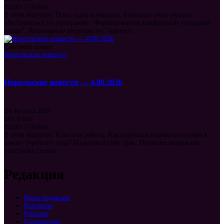
dislike
0
dislike
В этом выпуске: Плюс одна площадка. Большую зону отдыха
обустраивают по программе "Формирования комфортной городской
среды". Кулинарные шедевры из "черного...
Смотреть позже
Норильские новости
Норильские новости — 4.08.2026
4 августа 2026
like
0
like
dislike
0
dislike
В этом выпуске: Классная работа. Как норильские школы готовят к
началу учебного года? Нарисовал себе срок. Полиция задержала
участника схемы...
Редакция
Наша редакция
Контакты
Реклама
Соглашение