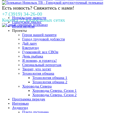
Есть новость? Свяжитесь с нами!
+7 (3919) 34-26-00
Норильские новости
Кнопка 22 в кабельных сетях
Городской диалог
Итоги недели
Проекты
Герои нашей памяти
Город трудовой доблести
Дай лапу
Бэкграунд
Гумконвой: все СВОи
День рыбака
Я помню, я горжусь!
Специальный репортаж
Творят, что хотят
Технология обмана
Технология обмана 1
Технология обмана 2
Хороводы Севера
Хороводы Севера. Сезон 1
Хороводы Севера. Сезон 2
Программа передач
Интервью
Аудиогид
Плато путорана