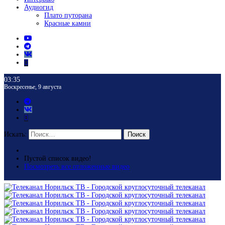
Аудиогид
Плато путорана
Красные камни
03:35
Воскресенье, 9 августа
Искать:
Поиск
Пустой список видео!
Посмотреть все отложенные видео