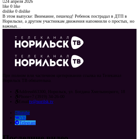
24 апреля 2026
like
0
like
dislike
0
dislike
В этом выпуске: Внимание, пешеход! Ребенок пострадал в ДТП в
Норильске, а другим участникам движения напомнили о простых, но
важных...
При полном или частичном цитировании ссылка на Телеканал
Норильск ТВ обязательна.
Address
663300, Норильск, ул. Богдана Хмельницкого, 18
Phone
+7 (3919) 34-26-00
Email
tv@norilsk.tv
Rutube
VK
Telegram
Последние видео