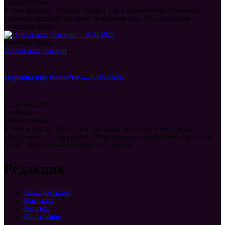
dislike
0
dislike
В этом выпуске: Гость из тундры. Где в окрестностях Норильска
заметили медведя? На смену полярному дню. На Ленинском
проспекте скоро...
Смотреть позже
Норильские новости
Норильские новости — 5.08.2026
5 августа 2026
like
0
like
dislike
0
dislike
В этом выпуске: Плюс одна площадка. Большую зону отдыха
обустраивают по программе "Формирования комфортной городской
среды". Кулинарные шедевры из "черного...
Редакция
Наша редакция
Контакты
Реклама
Соглашение