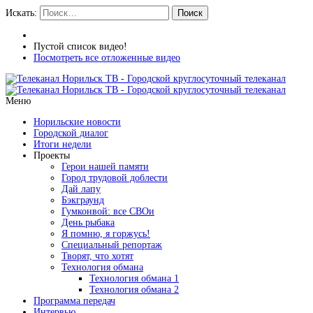
Искать:
Поиск
Пустой список видео!
Посмотреть все отложенные видео
Меню
Норильские новости
Городской диалог
Итоги недели
Проекты
Герои нашей памяти
Город трудовой доблести
Дай лапу
Бэкграунд
Гумконвой: все СВОи
День рыбака
Я помню, я горжусь!
Специальный репортаж
Творят, что хотят
Технология обмана
Технология обмана 1
Технология обмана 2
Программа передач
Интервью