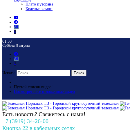
Плато путорана
Красные камни
01:30
Суббота, 8 августа
Искать:
Поиск
Пустой список видео!
Посмотреть все отложенные видео
Есть новость? Свяжитесь с нами!
+7 (3919) 34-26-00
Кнопка 22 в кабельных сетях