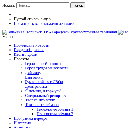
Искать:
Поиск
Пустой список видео!
Посмотреть все отложенные видео
Меню
Норильские новости
Городской диалог
Итоги недели
Проекты
Герои нашей памяти
Город трудовой доблести
Дай лапу
Бэкграунд
Гумконвой: все СВОи
День рыбака
Я помню, я горжусь!
Специальный репортаж
Творят, что хотят
Технология обмана
Технология обмана 1
Технология обмана 2
Программа передач
Интервью
Аудиогид