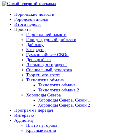
Норильские новости
Городской диалог
Итоги недели
Проекты
Герои нашей памяти
Город трудовой доблести
Дай лапу
Бэкграунд
Гумконвой: все СВОи
День рыбака
Я помню, я горжусь!
Специальный репортаж
Творят, что хотят
Технология обмана
Технология обмана 1
Технология обмана 2
Хороводы Севера
Хороводы Севера. Сезон 1
Хороводы Севера. Сезон 2
Программа передач
Интервью
Аудиогид
Плато путорана
Красные камни