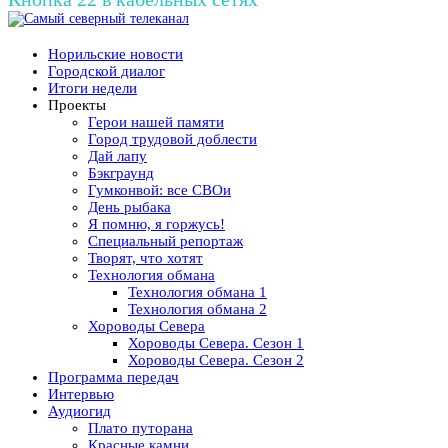
Норильские новости
Городской диалог
Итоги недели
Проекты
Герои нашей памяти
Город трудовой доблести
Дай лапу
Бэкграунд
Гумконвой: все СВОи
День рыбака
Я помню, я горжусь!
Специальный репортаж
Творят, что хотят
Технология обмана
Технология обмана 1
Технология обмана 2
Хороводы Севера
Хороводы Севера. Сезон 1
Хороводы Севера. Сезон 2
Программа передач
Интервью
Аудиогид
Плато путорана
Красные камни