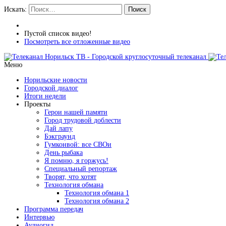
Искать:
Поиск
Пустой список видео!
Посмотреть все отложенные видео
Меню
Норильские новости
Городской диалог
Итоги недели
Проекты
Герои нашей памяти
Город трудовой доблести
Дай лапу
Бэкграунд
Гумконвой: все СВОи
День рыбака
Я помню, я горжусь!
Специальный репортаж
Творят, что хотят
Технология обмана
Технология обмана 1
Технология обмана 2
Программа передач
Интервью
Аудиогид