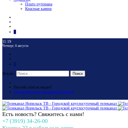
Плато путорана
Красные камни
11:19
Четверг, 6 августа
Искать:
Поиск
Пустой список видео!
Посмотреть все отложенные видео
Есть новость? Свяжитесь с нами!
+7 (3919) 34-26-00
Кнопка 22 в кабельных сетях