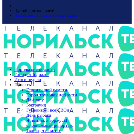
Пустой список видео!
Посмотреть все отложенные видео
Норильские новости
Городской диалог
Итоги недели
Проекты
Герои нашей памяти
Город трудовой доблести
Дай лапу
Бэкграунд
Гумконвой: все СВОи
День рыбака
Я помню, я горжусь!
Специальный репортаж
Творят, что хотят