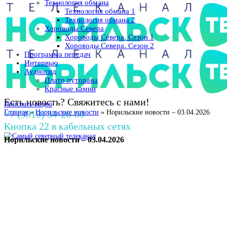
Технология обмана
Технология обмана 1
Технология обмана 2
Хороводы Севера
Хороводы Севера. Сезон 1
Хороводы Севера. Сезон 2
Программа передач
Интервью
Аудиогид
Плато путорана
Красные камни
Есть новость? Свяжитесь с нами!
Прислать видео
+7 (3919) 34-26-00
Главная
»
Норильские новости
»
Норильские новости – 03.04.2026
Кнопка 22 в кабельных сетях
Норильские новости – 03.04.2026