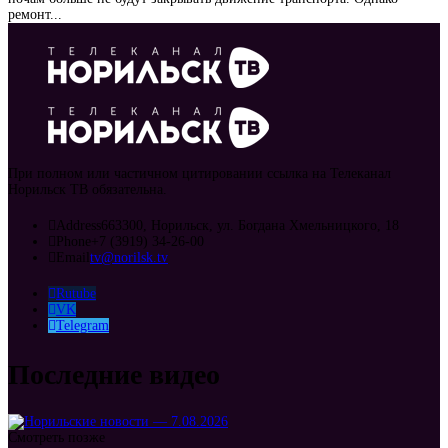
ремонт...
При полном или частичном цитировании ссылка на Телеканал
Норильск ТВ обязательна.
Address
663300, Норильск, ул. Богдана Хмельницкого, 18
Phone
+7 (3919) 34-26-00
Email
tv@norilsk.tv
Rutube
VK
Telegram
Последние видео
Смотреть позже