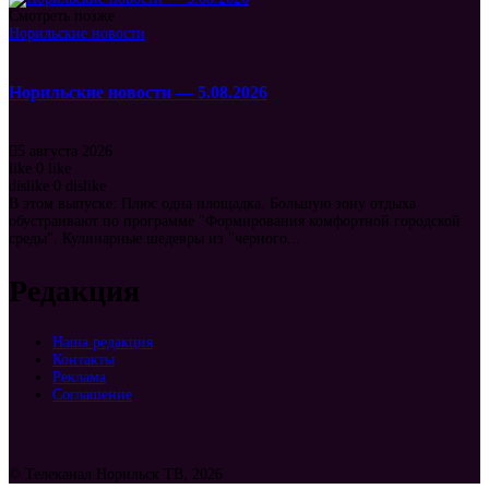
Смотреть позже
Норильские новости
Норильские новости — 5.08.2026
5 августа 2026
like
0
like
dislike
0
dislike
В этом выпуске: Плюс одна площадка. Большую зону отдыха
обустраивают по программе "Формирования комфортной городской
среды". Кулинарные шедевры из "черного...
Редакция
Наша редакция
Контакты
Реклама
Соглашение
© Телеканал Норильск ТВ, 2026