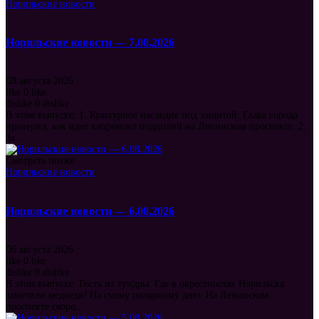
Норильские новости
Норильские новости — 7.08.2026
8 августа 2026
like
0
like
dislike
0
dislike
В этом выпуске: 1. Культурное наследие под защитой. Глава города
проверил, как идет капремонт подполий на Ленинском проспекте. 2.
За...
Смотреть позже
Норильские новости
Норильские новости — 6.08.2026
6 августа 2026
like
0
like
dislike
0
dislike
В этом выпуске: Гость из тундры. Где в окрестностях Норильска
заметили медведя? На смену полярному дню. На Ленинском
проспекте скоро...