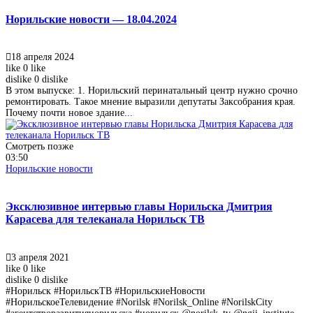
Норильские новости — 18.04.2024
18 апреля 2024
like
0
like
dislike
0
dislike
В этом выпуске: 1. Норильский перинатальный центр нужно срочно
ремонтировать. Такое мнение выразили депутаты Заксобрания края.
Почему почти новое здание...
Смотреть позже
03:50
Норильские новости
Эксклюзивное интервью главы Норильска Дмитрия
Карасева для телеканала Норильск ТВ
3 апреля 2021
like
0
like
dislike
0
dislike
#Норильск #НорильскТВ #НорильскиеНовости
#НорильскоеТелевидение #Norilsk #Norilsk_Online #NorilskCity