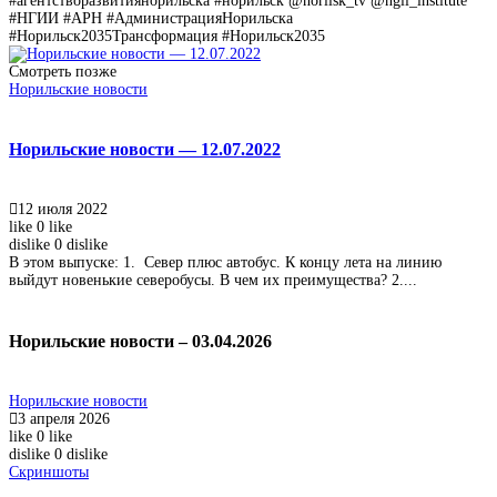
#агентстворазвитиянорильска #норильск @norilsk_tv @ngii_institute
#НГИИ #АРН #АдминистрацияНорильска
#Норильск2035Трансформация #Норильск2035
Смотреть позже
Норильские новости
Норильские новости — 12.07.2022
12 июля 2022
like
0
like
dislike
0
dislike
В этом выпуске: 1. Север плюс автобус. К концу лета на линию
выйдут новенькие северобусы. В чем их преимущества? 2....
Норильские новости – 03.04.2026
Норильские новости
3 апреля 2026
like
0
like
dislike
0
dislike
Скриншоты