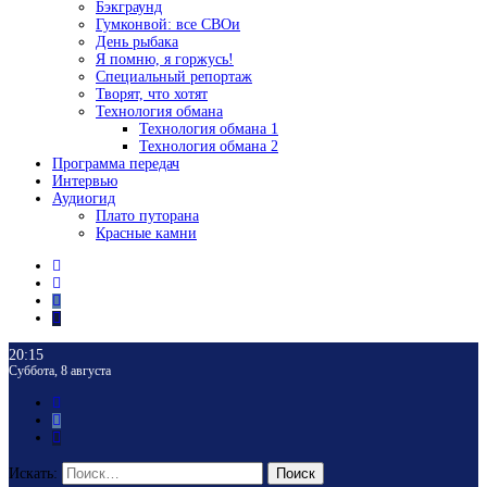
Бэкграунд
Гумконвой: все СВОи
День рыбака
Я помню, я горжусь!
Специальный репортаж
Творят, что хотят
Технология обмана
Технология обмана 1
Технология обмана 2
Программа передач
Интервью
Аудиогид
Плато путорана
Красные камни
20:15
Суббота, 8 августа
Искать:
Поиск