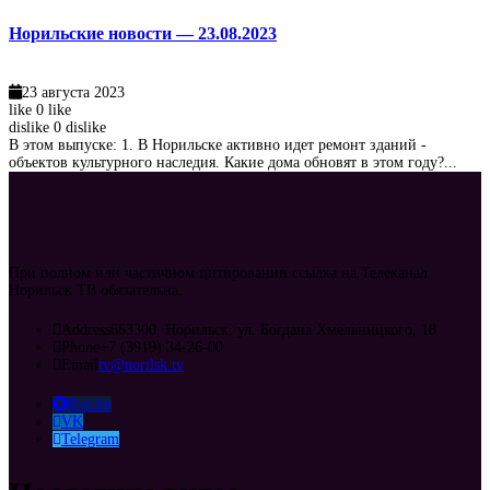
Норильские новости — 23.08.2023
23 августа 2023
like
0
like
dislike
0
dislike
В этом выпуске: 1. В Норильске активно идет ремонт зданий -
объектов культурного наследия. Какие дома обновят в этом году?...
При полном или частичном цитировании ссылка на Телеканал
Норильск ТВ обязательна.
Address
663300, Норильск, ул. Богдана Хмельницкого, 18
Phone
+7 (3919) 34-26-00
Email
tv@norilsk.tv
Rutube
VK
Telegram