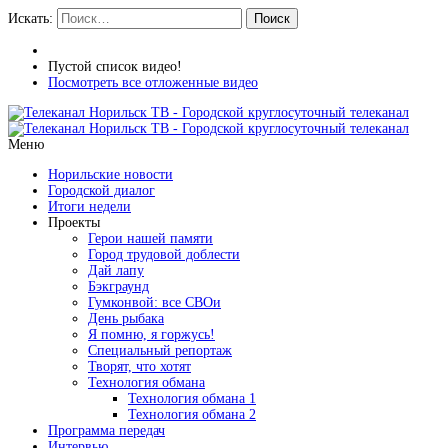
Искать:
Поиск
Пустой список видео!
Посмотреть все отложенные видео
Меню
Норильские новости
Городской диалог
Итоги недели
Проекты
Герои нашей памяти
Город трудовой доблести
Дай лапу
Бэкграунд
Гумконвой: все СВОи
День рыбака
Я помню, я горжусь!
Специальный репортаж
Творят, что хотят
Технология обмана
Технология обмана 1
Технология обмана 2
Программа передач
Интервью