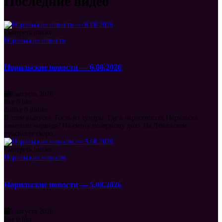
Последние видео
Смотреть позже
Норильские новости
Норильские новости — 6.08.2026
6 августа 2026
like
0
like
dislike
0
dislike
В этом выпуске: Гость из тундры. Где в окрестностях Норильска
заметили медведя? На смену полярному дню. На Ленинском
проспекте скоро...
Смотреть позже
Норильские новости
Норильские новости — 5.08.2026
5 августа 2026
like
0
like