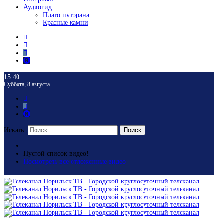
Аудиогид
Плато путорана
Красные камни
15:40
Суббота, 8 августа
Искать:
Поиск
Пустой список видео!
Посмотреть все отложенные видео