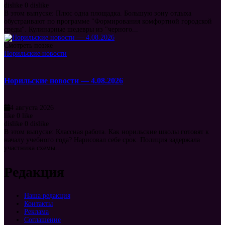
dislike
0
dislike
В этом выпуске: Плюс одна площадка. Большую зону отдыха
обустраивают по программе "Формирования комфортной городской
среды". Кулинарные шедевры из "черного...
Смотреть позже
Норильские новости
Норильские новости — 4.08.2026
4 августа 2026
like
0
like
dislike
0
dislike
В этом выпуске: Классная работа. Как норильские школы готовят к
началу учебного года? Нарисовал себе срок. Полиция задержала
участника схемы...
Редакция
Наша редакция
Контакты
Реклама
Соглашение