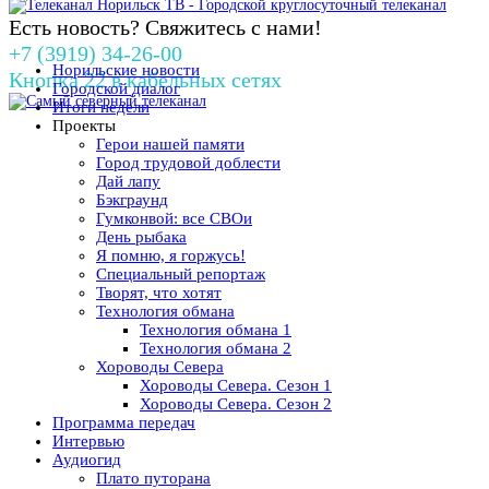
Есть новость? Свяжитесь с нами!
+7 (3919) 34-26-00
Норильские новости
Кнопка 22 в кабельных сетях
Городской диалог
Итоги недели
Проекты
Герои нашей памяти
Город трудовой доблести
Дай лапу
Бэкграунд
Гумконвой: все СВОи
День рыбака
Я помню, я горжусь!
Специальный репортаж
Творят, что хотят
Технология обмана
Технология обмана 1
Технология обмана 2
Хороводы Севера
Хороводы Севера. Сезон 1
Хороводы Севера. Сезон 2
Программа передач
Интервью
Аудиогид
Плато путорана