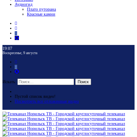
Аудиогид
Плато путорана
Красные камни
19:07
Воскресенье, 9 августа
Искать:
Поиск
Пустой список видео!
Посмотреть все отложенные видео