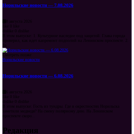
Норильские новости — 7.08.2026
8 августа 2026
like
0
like
dislike
0
dislike
В этом выпуске: 1. Культурное наследие под защитой. Глава города
проверил, как идет капремонт подполий на Ленинском проспекте. 2.
За...
Смотреть позже
Норильские новости
Норильские новости — 6.08.2026
6 августа 2026
like
0
like
dislike
0
dislike
В этом выпуске: Гость из тундры. Где в окрестностях Норильска
заметили медведя? На смену полярному дню. На Ленинском
проспекте скоро...
Редакция