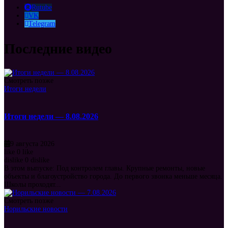
Rutube
VK
Telegram
Последние видео
Смотреть позже
Итоги недели
Итоги недели — 8.08.2026
9 августа 2026
like
0
like
dislike
0
dislike
В этом выпуске: Под контролем главы. Крупные ремонты, новые
объекты и благоустройство города. До первого звонка меньше месяца.
Школы проходят...
Смотреть позже
Норильские новости