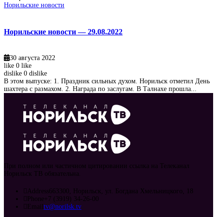
Норильские новости
Норильские новости — 29.08.2022
30 августа 2022
like
0
like
dislike
0
dislike
В этом выпуске: 1. Праздник сильных духом. Норильск отметил День
шахтера с размахом. 2. Награда по заслугам. В Талнахе прошла...
При полном или частичном цитировании ссылка на Телеканал
Норильск ТВ обязательна.
Address
663300, Норильск, ул. Богдана Хмельницкого, 18
Phone
+7 (3919) 34-26-00
Email
tv@norilsk.tv