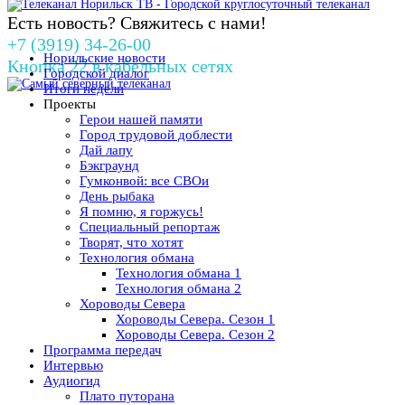
Есть новость? Свяжитесь с нами!
+7 (3919) 34-26-00
Норильские новости
Кнопка 22 в кабельных сетях
Городской диалог
Итоги недели
Проекты
Герои нашей памяти
Город трудовой доблести
Дай лапу
Бэкграунд
Гумконвой: все СВОи
День рыбака
Я помню, я горжусь!
Специальный репортаж
Творят, что хотят
Технология обмана
Технология обмана 1
Технология обмана 2
Хороводы Севера
Хороводы Севера. Сезон 1
Хороводы Севера. Сезон 2
Программа передач
Интервью
Аудиогид
Плато путорана