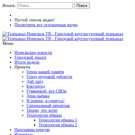
Искать:
Поиск
Пустой список видео!
Посмотреть все отложенные видео
Меню
Норильские новости
Городской диалог
Итоги недели
Проекты
Герои нашей памяти
Город трудовой доблести
Дай лапу
Бэкграунд
Гумконвой: все СВОи
День рыбака
Я помню, я горжусь!
Специальный репортаж
Творят, что хотят
Технология обмана
Технология обмана 1
Технология обмана 2
Программа передач
Интервью