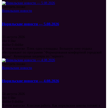
Смотреть позже
Норильские новости
Норильские новости — 5.08.2026
5 августа 2026
like
0
like
dislike
0
dislike
В этом выпуске: Плюс одна площадка. Большую зону отдыха
обустраивают по программе "Формирования комфортной городской
среды". Кулинарные шедевры из "черного...
Смотреть позже
Норильские новости
Норильские новости — 4.08.2026
4 августа 2026
like
0
like
dislike
0
dislike
В этом выпуске: Классная работа. Как норильские школы готовят к