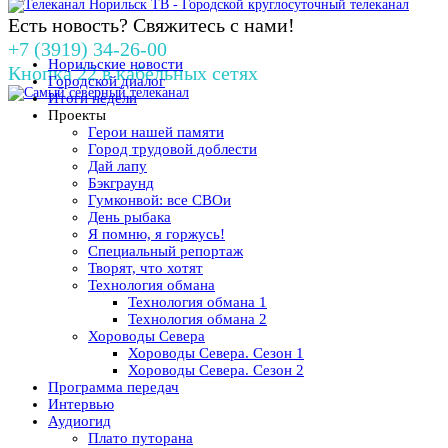
Есть новость? Свяжитесь с нами!
+7 (3919) 34-26-00
Норильские новости
Кнопка 22 в кабельных сетях
Городской диалог
Итоги недели
Проекты
Герои нашей памяти
Город трудовой доблести
Дай лапу
Бэкграунд
Гумконвой: все СВОи
День рыбака
Я помню, я горжусь!
Специальный репортаж
Творят, что хотят
Технология обмана
Технология обмана 1
Технология обмана 2
Хороводы Севера
Хороводы Севера. Сезон 1
Хороводы Севера. Сезон 2
Программа передач
Интервью
Аудиогид
Плато путорана