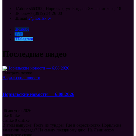
Address
663300, Норильск, ул. Богдана Хмельницкого, 18
Phone
+7 (3919) 34-26-00
Email
tv@norilsk.tv
Rutube
VK
Telegram
Последние видео
Смотреть позже
Норильские новости
Норильские новости — 6.08.2026
6 августа 2026
like
0
like
dislike
0
dislike
В этом выпуске: Гость из тундры. Где в окрестностях Норильска
заметили медведя? На смену полярному дню. На Ленинском
проспекте скоро...