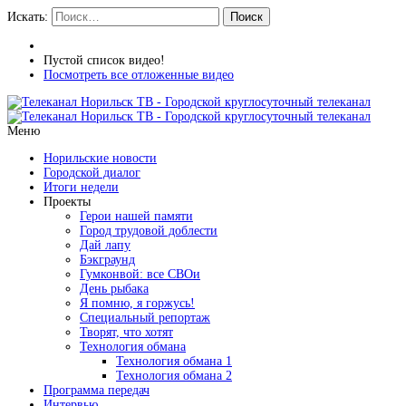
Искать:
Поиск
Пустой список видео!
Посмотреть все отложенные видео
Меню
Норильские новости
Городской диалог
Итоги недели
Проекты
Герои нашей памяти
Город трудовой доблести
Дай лапу
Бэкграунд
Гумконвой: все СВОи
День рыбака
Я помню, я горжусь!
Специальный репортаж
Творят, что хотят
Технология обмана
Технология обмана 1
Технология обмана 2
Программа передач
Интервью