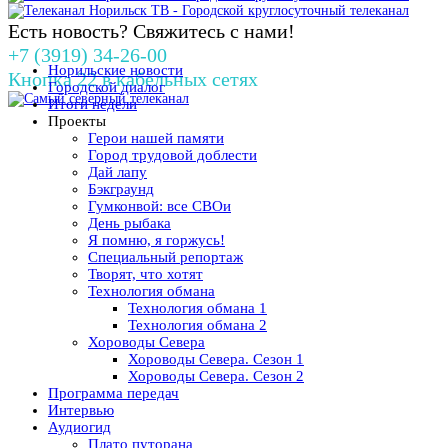
Есть новость? Свяжитесь с нами!
+7 (3919) 34-26-00
Норильские новости
Кнопка 22 в кабельных сетях
Городской диалог
Итоги недели
Проекты
Герои нашей памяти
Город трудовой доблести
Дай лапу
Бэкграунд
Гумконвой: все СВОи
День рыбака
Я помню, я горжусь!
Специальный репортаж
Творят, что хотят
Технология обмана
Технология обмана 1
Технология обмана 2
Хороводы Севера
Хороводы Севера. Сезон 1
Хороводы Севера. Сезон 2
Программа передач
Интервью
Аудиогид
Плато путорана