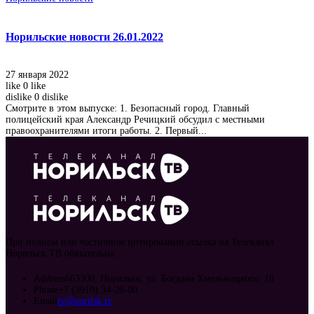
Норильские новости 26.01.2022
27 января 2022
like
0
like
dislike
0
dislike
Смотрите в этом выпуске: 1. Безопасный город. Главный
полицейский края Александр Речицкий обсудил с местными
правоохранителями итоги работы. 2. Первый...
При полном или частичном цитировании ссылка на Телеканал
Норильск ТВ обязательна.
Address
663300, Норильск, ул. Богдана Хмельницкого, 18
Phone
+7 (3919) 34-26-00
Email
tv@norilsk.tv