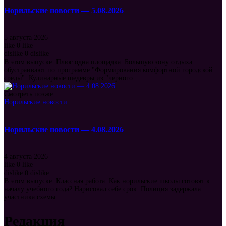
Норильские новости — 5.08.2026
5 августа 2026
like
0
like
dislike
0
dislike
В этом выпуске: Плюс одна площадка. Большую зону отдыха
обустраивают по программе "Формирования комфортной городской
среды". Кулинарные шедевры из "черного...
Смотреть позже
Норильские новости
Норильские новости — 4.08.2026
4 августа 2026
like
0
like
dislike
0
dislike
В этом выпуске: Классная работа. Как норильские школы готовят к
началу учебного года? Нарисовал себе срок. Полиция задержала
участника схемы...
Редакция