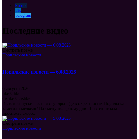
Rutube
VK
Telegram
Последние видео
Смотреть позже
Норильские новости
Норильские новости — 6.08.2026
6 августа 2026
like
0
like
dislike
0
dislike
В этом выпуске: Гость из тундры. Где в окрестностях Норильска
заметили медведя? На смену полярному дню. На Ленинском
проспекте скоро...
Смотреть позже
Норильские новости