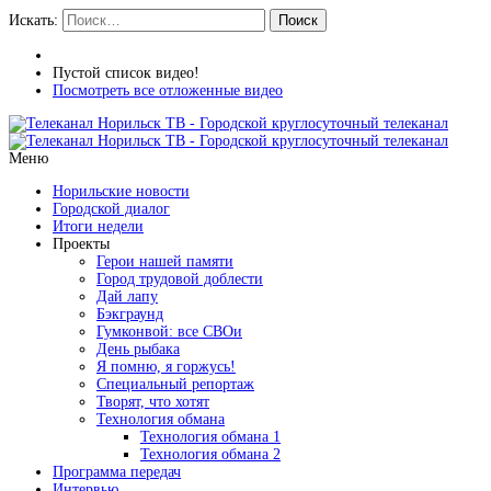
Искать:
Поиск
Пустой список видео!
Посмотреть все отложенные видео
Меню
Норильские новости
Городской диалог
Итоги недели
Проекты
Герои нашей памяти
Город трудовой доблести
Дай лапу
Бэкграунд
Гумконвой: все СВОи
День рыбака
Я помню, я горжусь!
Специальный репортаж
Творят, что хотят
Технология обмана
Технология обмана 1
Технология обмана 2
Программа передач
Интервью