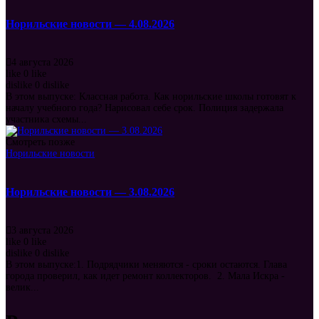
Норильские новости — 4.08.2026
4 августа 2026
like
0
like
dislike
0
dislike
В этом выпуске: Классная работа. Как норильские школы готовят к
началу учебного года? Нарисовал себе срок. Полиция задержала
участника схемы...
Смотреть позже
Норильские новости
Норильские новости — 3.08.2026
3 августа 2026
like
0
like
dislike
0
dislike
В этом выпуске:1. Подрядчики меняются - сроки остаются. Глава
города проверил, как идет ремонт коллекторов. 2. Мала Искра -
велик...