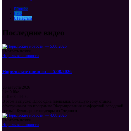
Rutube
VK
Telegram
Последние видео
Смотреть позже
Норильские новости
Норильские новости — 5.08.2026
5 августа 2026
like
0
like
dislike
0
dislike
В этом выпуске: Плюс одна площадка. Большую зону отдыха
обустраивают по программе "Формирования комфортной городской
среды". Кулинарные шедевры из "черного...
Смотреть позже
Норильские новости