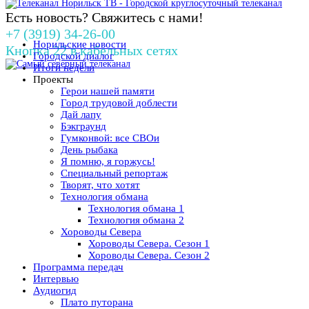
Есть новость? Свяжитесь с нами!
+7 (3919) 34-26-00
Норильские новости
Кнопка 22 в кабельных сетях
Городской диалог
Итоги недели
Проекты
Герои нашей памяти
Город трудовой доблести
Дай лапу
Бэкграунд
Гумконвой: все СВОи
День рыбака
Я помню, я горжусь!
Специальный репортаж
Творят, что хотят
Технология обмана
Технология обмана 1
Технология обмана 2
Хороводы Севера
Хороводы Севера. Сезон 1
Хороводы Севера. Сезон 2
Программа передач
Интервью
Аудиогид
Плато путорана