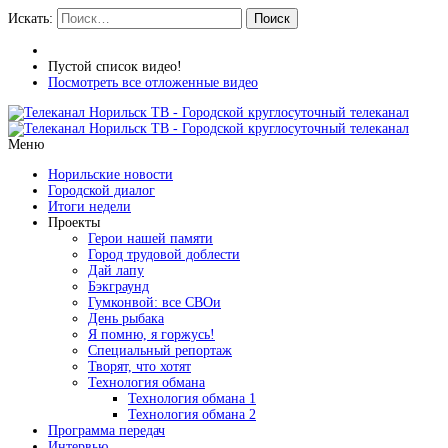
Искать:
Поиск
Пустой список видео!
Посмотреть все отложенные видео
Меню
Норильские новости
Городской диалог
Итоги недели
Проекты
Герои нашей памяти
Город трудовой доблести
Дай лапу
Бэкграунд
Гумконвой: все СВОи
День рыбака
Я помню, я горжусь!
Специальный репортаж
Творят, что хотят
Технология обмана
Технология обмана 1
Технология обмана 2
Программа передач
Интервью