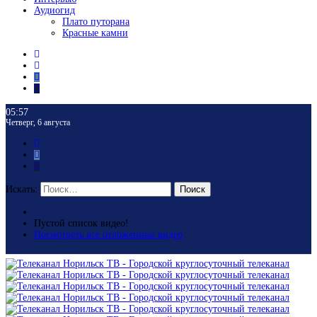
Аудиогид
Плато путорана
Красные камни
05:57
Четверг, 6 августа
Искать:
Поиск
Пустой список видео!
Посмотреть все отложенные видео