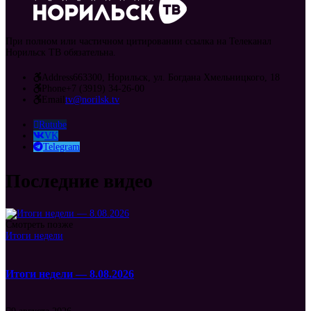
При полном или частичном цитировании ссылка на Телеканал
Норильск ТВ обязательна.
Address
663300, Норильск, ул. Богдана Хмельницкого, 18
Phone
+7 (3919) 34-26-00
Email
tv@norilsk.tv
Rutube
VK
Telegram
Последние видео
Смотреть позже
Итоги недели
Итоги недели — 8.08.2026