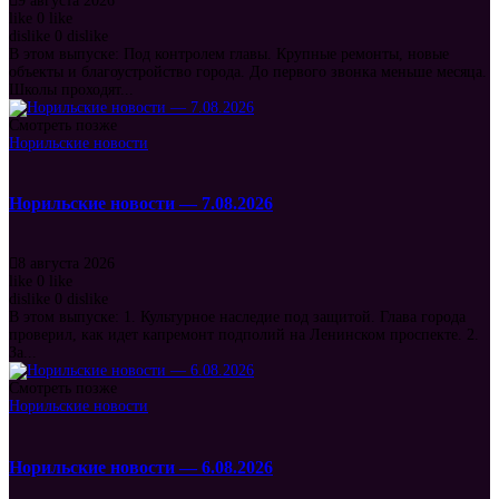
9 августа 2026
like
0
like
dislike
0
dislike
В этом выпуске: Под контролем главы. Крупные ремонты, новые
объекты и благоустройство города. До первого звонка меньше месяца.
Школы проходят...
Смотреть позже
Норильские новости
Норильские новости — 7.08.2026
8 августа 2026
like
0
like
dislike
0
dislike
В этом выпуске: 1. Культурное наследие под защитой. Глава города
проверил, как идет капремонт подполий на Ленинском проспекте. 2.
За...
Смотреть позже
Норильские новости
Норильские новости — 6.08.2026