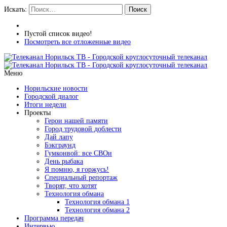
Искать:
Поиск
Пустой список видео!
Посмотреть все отложенные видео
Меню
Норильские новости
Городской диалог
Итоги недели
Проекты
Герои нашей памяти
Город трудовой доблести
Дай лапу
Бэкграунд
Гумконвой: все СВОи
День рыбака
Я помню, я горжусь!
Специальный репортаж
Творят, что хотят
Технология обмана
Технология обмана 1
Технология обмана 2
Программа передач
Интервью