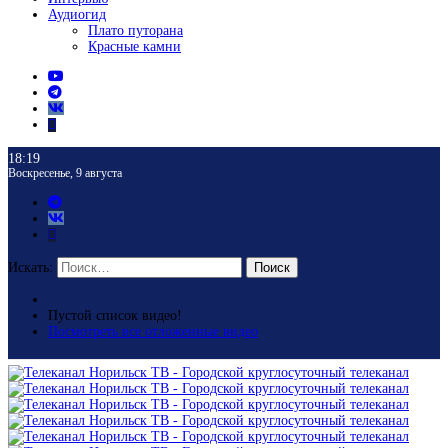
Аудиогид
Плато путорана
Красные камни
18:19
Воскресенье, 9 августа
Искать:
Поиск
Пустой список видео!
Посмотреть все отложенные видео