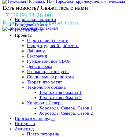
Есть новость? Свяжитесь с нами!
+7 (3919) 34-26-00
Норильские новости
Кнопка 22 в кабельных сетях
Городской диалог
Итоги недели
Проекты
Герои нашей памяти
Город трудовой доблести
Дай лапу
Бэкграунд
Гумконвой: все СВОи
День рыбака
Я помню, я горжусь!
Специальный репортаж
Творят, что хотят
Технология обмана
Технология обмана 1
Технология обмана 2
Хороводы Севера
Хороводы Севера. Сезон 1
Хороводы Севера. Сезон 2
Программа передач
Интервью
Аудиогид
Плато путорана