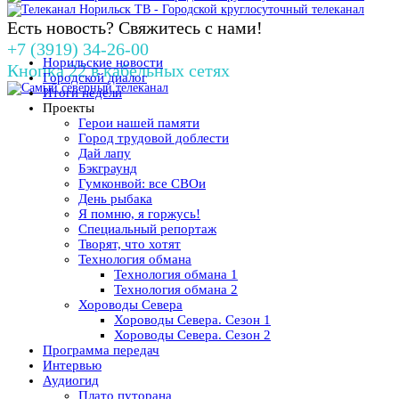
Есть новость? Свяжитесь с нами!
+7 (3919) 34-26-00
Норильские новости
Кнопка 22 в кабельных сетях
Городской диалог
Итоги недели
Проекты
Герои нашей памяти
Город трудовой доблести
Дай лапу
Бэкграунд
Гумконвой: все СВОи
День рыбака
Я помню, я горжусь!
Специальный репортаж
Творят, что хотят
Технология обмана
Технология обмана 1
Технология обмана 2
Хороводы Севера
Хороводы Севера. Сезон 1
Хороводы Севера. Сезон 2
Программа передач
Интервью
Аудиогид
Плато путорана