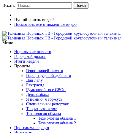
Искать:
Поиск
Пустой список видео!
Посмотреть все отложенные видео
Меню
Норильские новости
Городской диалог
Итоги недели
Проекты
Герои нашей памяти
Город трудовой доблести
Дай лапу
Бэкграунд
Гумконвой: все СВОи
День рыбака
Я помню, я горжусь!
Специальный репортаж
Творят, что хотят
Технология обмана
Технология обмана 1
Технология обмана 2
Программа передач
Интервью