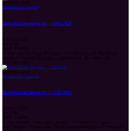
Смотреть позже
Норильские новости
Норильские новости — 6.08.2026
6 августа 2026
like
0
like
dislike
0
dislike
В этом выпуске: Гость из тундры. Где в окрестностях Норильска
заметили медведя? На смену полярному дню. На Ленинском
проспекте скоро...
Смотреть позже
Норильские новости
Норильские новости — 5.08.2026
5 августа 2026
like
0
like
dislike
0
dislike
В этом выпуске: Плюс одна площадка. Большую зону отдыха
обустраивают по программе "Формирования комфортной городской