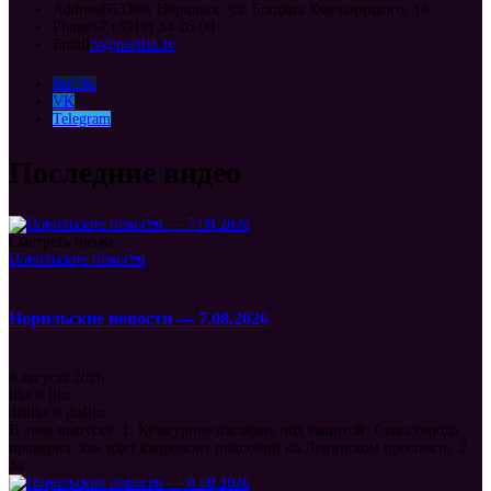
Address
663300, Норильск, ул. Богдана Хмельницкого, 18
Phone
+7 (3919) 34-26-00
Email
tv@norilsk.tv
Rutube
VK
Telegram
Последние видео
Смотреть позже
Норильские новости
Норильские новости — 7.08.2026
8 августа 2026
like
0
like
dislike
0
dislike
В этом выпуске: 1. Культурное наследие под защитой. Глава города
проверил, как идет капремонт подполий на Ленинском проспекте. 2.
За...