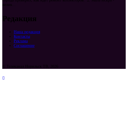
города проверил, как идет ремонт коллекторов. 2. Мала Искра -
велик...
Редакция
Наша редакция
Контакты
Реклама
Соглашение
© Телеканал Норильск ТВ, 2026