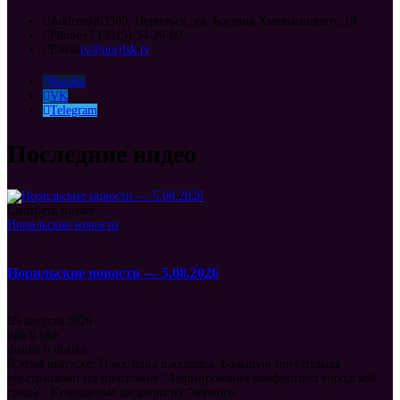
Address
663300, Норильск, ул. Богдана Хмельницкого, 18
Phone
+7 (3919) 34-26-00
Email
tv@norilsk.tv
Rutube
VK
Telegram
Последние видео
Смотреть позже
Норильские новости
Норильские новости — 5.08.2026
5 августа 2026
like
0
like
dislike
0
dislike
В этом выпуске: Плюс одна площадка. Большую зону отдыха
обустраивают по программе "Формирования комфортной городской
среды". Кулинарные шедевры из "черного...