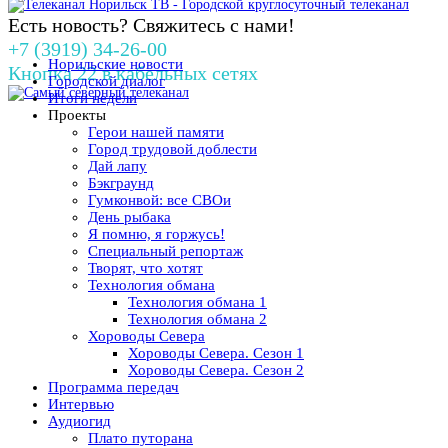
Есть новость? Свяжитесь с нами!
+7 (3919) 34-26-00
Норильские новости
Кнопка 22 в кабельных сетях
Городской диалог
Итоги недели
Проекты
Герои нашей памяти
Город трудовой доблести
Дай лапу
Бэкграунд
Гумконвой: все СВОи
День рыбака
Я помню, я горжусь!
Специальный репортаж
Творят, что хотят
Технология обмана
Технология обмана 1
Технология обмана 2
Хороводы Севера
Хороводы Севера. Сезон 1
Хороводы Севера. Сезон 2
Программа передач
Интервью
Аудиогид
Плато путорана