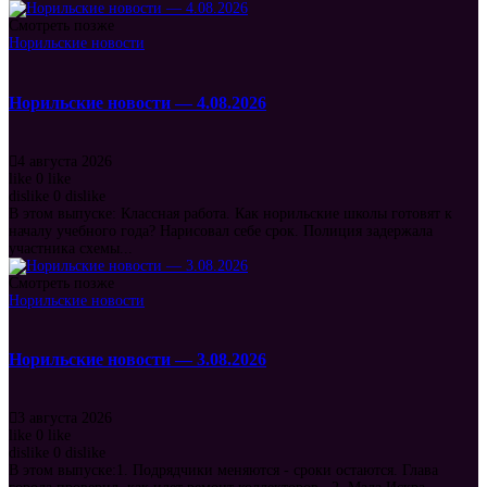
Смотреть позже
Норильские новости
Норильские новости — 4.08.2026
4 августа 2026
like
0
like
dislike
0
dislike
В этом выпуске: Классная работа. Как норильские школы готовят к
началу учебного года? Нарисовал себе срок. Полиция задержала
участника схемы...
Смотреть позже
Норильские новости
Норильские новости — 3.08.2026
3 августа 2026
like
0
like
dislike
0
dislike
В этом выпуске:1. Подрядчики меняются - сроки остаются. Глава