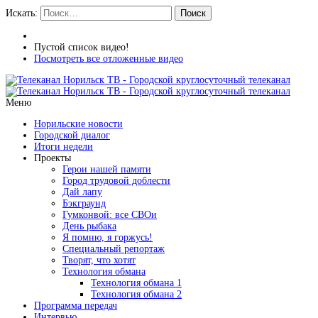
Искать:
Поиск
Пустой список видео!
Посмотреть все отложенные видео
Меню
Норильские новости
Городской диалог
Итоги недели
Проекты
Герои нашей памяти
Город трудовой доблести
Дай лапу
Бэкграунд
Гумконвой: все СВОи
День рыбака
Я помню, я горжусь!
Специальный репортаж
Творят, что хотят
Технология обмана
Технология обмана 1
Технология обмана 2
Программа передач
Интервью