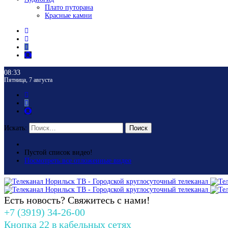
Плато путорана
Красные камни
08:33
Пятница, 7 августа
Искать:
Поиск
Пустой список видео!
Посмотреть все отложенные видео
Есть новость? Свяжитесь с нами!
+7 (3919) 34-26-00
Кнопка 22 в кабельных сетях