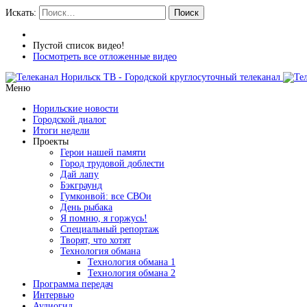
Искать:
Поиск
Пустой список видео!
Посмотреть все отложенные видео
Меню
Норильские новости
Городской диалог
Итоги недели
Проекты
Герои нашей памяти
Город трудовой доблести
Дай лапу
Бэкграунд
Гумконвой: все СВОи
День рыбака
Я помню, я горжусь!
Специальный репортаж
Творят, что хотят
Технология обмана
Технология обмана 1
Технология обмана 2
Программа передач
Интервью
Аудиогид