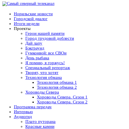
Норильские новости
Городской диалог
Итоги недели
Проекты
Герои нашей памяти
Город трудовой доблести
Дай лапу
Бэкграунд
Гумконвой: все СВОи
День рыбака
Я помню, я горжусь!
Специальный репортаж
Творят, что хотят
Технология обмана
Технология обмана 1
Технология обмана 2
Хороводы Севера
Хороводы Севера. Сезон 1
Хороводы Севера. Сезон 2
Программа передач
Интервью
Аудиогид
Плато путорана
Красные камни