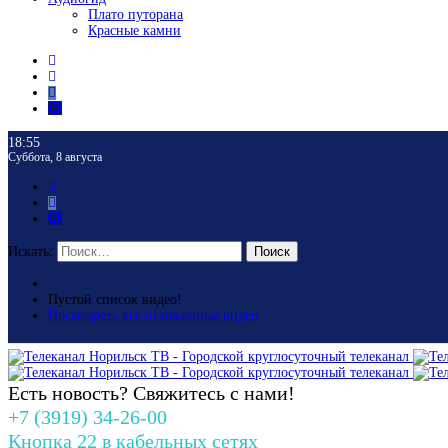
Плато путорана
Красные камни
18:55
Суббота, 8 августа
Искать:
Поиск
Пустой список видео!
Посмотреть все отложенные видео
Есть новость? Свяжитесь с нами!
+7 (3919) 34-26-00
Кнопка 22 в кабельных сетях