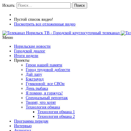
Искать:
Поиск
Пустой список видео!
Посмотреть все отложенные видео
Меню
Норильские новости
Городской диалог
Итоги недели
Проекты
Герои нашей памяти
Город трудовой доблести
Дай лапу
Бэкграунд
Гумконвой: все СВОи
День рыбака
Я помню, я горжусь!
Специальный репортаж
Творят, что хотят
Технология обмана
Технология обмана 1
Технология обмана 2
Программа передач
Интервью
Аудиогид