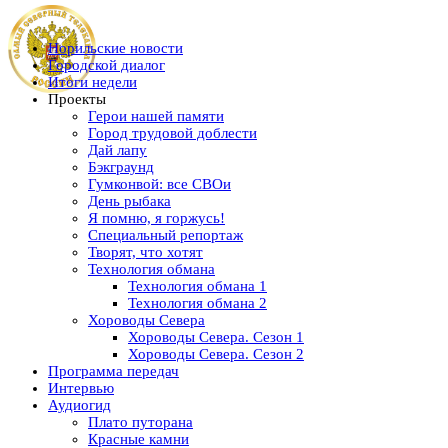
Норильские новости
Городской диалог
Итоги недели
Проекты
Герои нашей памяти
Город трудовой доблести
Дай лапу
Бэкграунд
Гумконвой: все СВОи
День рыбака
Я помню, я горжусь!
Специальный репортаж
Творят, что хотят
Технология обмана
Технология обмана 1
Технология обмана 2
Хороводы Севера
Хороводы Севера. Сезон 1
Хороводы Севера. Сезон 2
Программа передач
Интервью
Аудиогид
Плато путорана
Красные камни