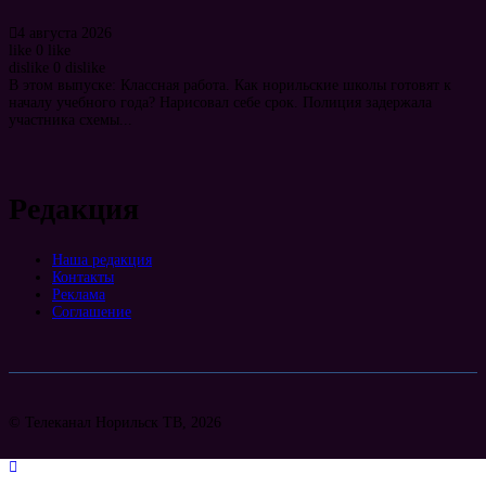
4 августа 2026
like
0
like
dislike
0
dislike
В этом выпуске: Классная работа. Как норильские школы готовят к
началу учебного года? Нарисовал себе срок. Полиция задержала
участника схемы...
Редакция
Наша редакция
Контакты
Реклама
Соглашение
© Телеканал Норильск ТВ, 2026