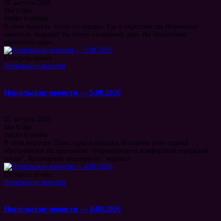
6 августа 2026
like
0
like
dislike
0
dislike
В этом выпуске: Гость из тундры. Где в окрестностях Норильска
заметили медведя? На смену полярному дню. На Ленинском
проспекте скоро...
Смотреть позже
Норильские новости
Норильские новости — 5.08.2026
5 августа 2026
like
0
like
dislike
0
dislike
В этом выпуске: Плюс одна площадка. Большую зону отдыха
обустраивают по программе "Формирования комфортной городской
среды". Кулинарные шедевры из "черного...
Смотреть позже
Норильские новости
Норильские новости — 4.08.2026