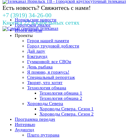
Есть новость? Свяжитесь с нами!
+7 (3919) 34-26-00
Норильские новости
Кнопка 22 в кабельных сетях
Городской диалог
Итоги недели
Проекты
Герои нашей памяти
Город трудовой доблести
Дай лапу
Бэкграунд
Гумконвой: все СВОи
День рыбака
Я помню, я горжусь!
Специальный репортаж
Творят, что хотят
Технология обмана
Технология обмана 1
Технология обмана 2
Хороводы Севера
Хороводы Севера. Сезон 1
Хороводы Севера. Сезон 2
Программа передач
Интервью
Аудиогид
Плато путорана