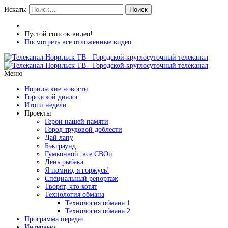
Искать:
Поиск
Пустой список видео!
Посмотреть все отложенные видео
Меню
Норильские новости
Городской диалог
Итоги недели
Проекты
Герои нашей памяти
Город трудовой доблести
Дай лапу
Бэкграунд
Гумконвой: все СВОи
День рыбака
Я помню, я горжусь!
Специальный репортаж
Творят, что хотят
Технология обмана
Технология обмана 1
Технология обмана 2
Программа передач
Интервью