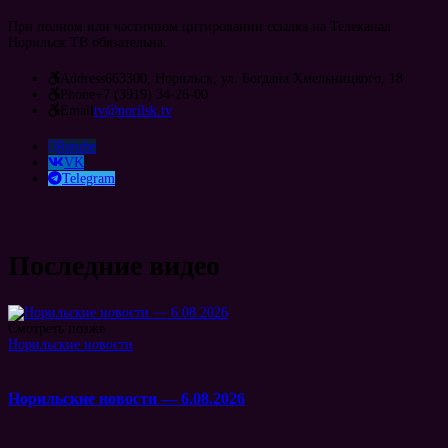
При полном или частичном цитировании ссылка на Телеканал
Норильск ТВ обязательна.
Address
663300, Норильск, ул. Богдана Хмельницкого, 18
Phone
+7 (3919) 34-26-00
Email
tv@norilsk.tv
Rutube
VK
Telegram
Последние видео
Смотреть позже
Норильские новости
Норильские новости — 6.08.2026