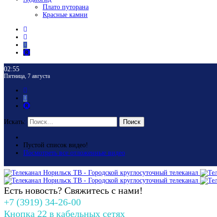
Плато путорана
Красные камни
02:55
Пятница, 7 августа
Искать:
Поиск
Пустой список видео!
Посмотреть все отложенные видео
Есть новость? Свяжитесь с нами!
+7 (3919) 34-26-00
Кнопка 22 в кабельных сетях