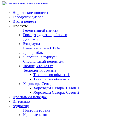
Норильские новости
Городской диалог
Итоги недели
Проекты
Герои нашей памяти
Город трудовой доблести
Дай лапу
Бэкграунд
Гумконвой: все СВОи
День рыбака
Я помню, я горжусь!
Специальный репортаж
Творят, что хотят
Технология обмана
Технология обмана 1
Технология обмана 2
Хороводы Севера
Хороводы Севера. Сезон 1
Хороводы Севера. Сезон 2
Программа передач
Интервью
Аудиогид
Плато путорана
Красные камни