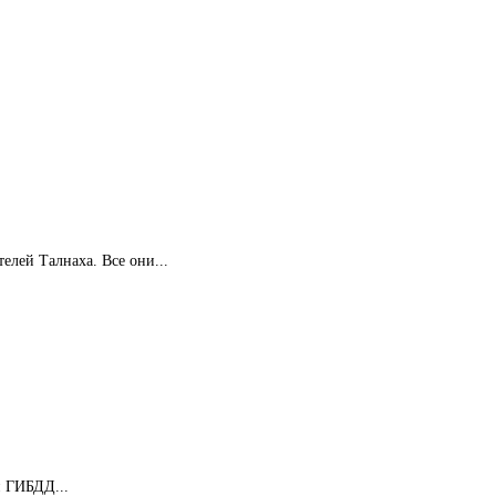
лей Талнаха. Все они...
и ГИБДД...