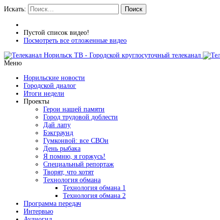
Искать:
Поиск
Пустой список видео!
Посмотреть все отложенные видео
Меню
Норильские новости
Городской диалог
Итоги недели
Проекты
Герои нашей памяти
Город трудовой доблести
Дай лапу
Бэкграунд
Гумконвой: все СВОи
День рыбака
Я помню, я горжусь!
Специальный репортаж
Творят, что хотят
Технология обмана
Технология обмана 1
Технология обмана 2
Программа передач
Интервью
Аудиогид