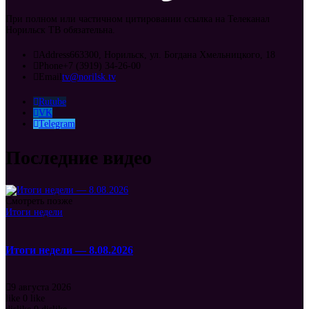
При полном или частичном цитировании ссылка на Телеканал
Норильск ТВ обязательна.
Address
663300, Норильск, ул. Богдана Хмельницкого, 18
Phone
+7 (3919) 34-26-00
Email
tv@norilsk.tv
Rutube
VK
Telegram
Последние видео
Смотреть позже
Итоги недели
Итоги недели — 8.08.2026
9 августа 2026
like
0
like