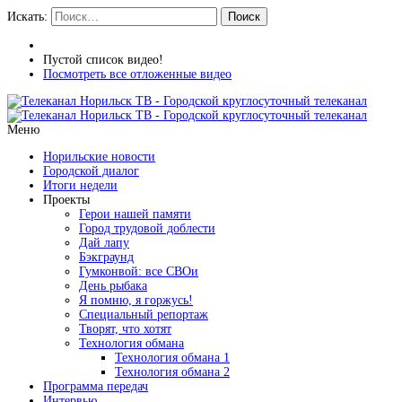
Искать:
Поиск
Пустой список видео!
Посмотреть все отложенные видео
Меню
Норильские новости
Городской диалог
Итоги недели
Проекты
Герои нашей памяти
Город трудовой доблести
Дай лапу
Бэкграунд
Гумконвой: все СВОи
День рыбака
Я помню, я горжусь!
Специальный репортаж
Творят, что хотят
Технология обмана
Технология обмана 1
Технология обмана 2
Программа передач
Интервью