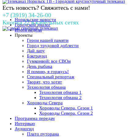
Есть новость? Свяжитесь с нами!
+7 (3919) 34-26-00
Норильские новости
Кнопка 22 в кабельных сетях
Городской диалог
Итоги недели
Проекты
Герои нашей памяти
Город трудовой доблести
Дай лапу
Бэкграунд
Гумконвой: все СВОи
День рыбака
Я помню, я горжусь!
Специальный репортаж
Творят, что хотят
Технология обмана
Технология обмана 1
Технология обмана 2
Хороводы Севера
Хороводы Севера. Сезон 1
Хороводы Севера. Сезон 2
Программа передач
Интервью
Аудиогид
Плато путорана