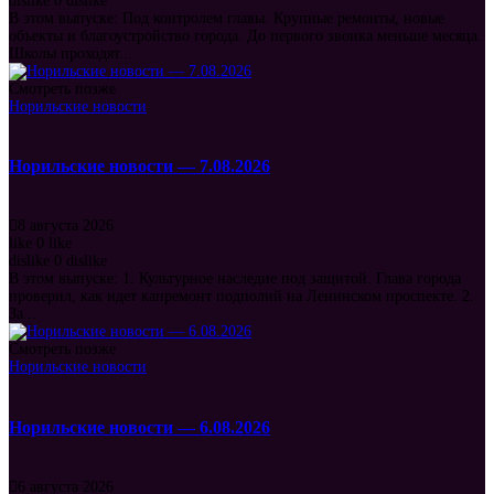
dislike
0
dislike
В этом выпуске: Под контролем главы. Крупные ремонты, новые
объекты и благоустройство города. До первого звонка меньше месяца.
Школы проходят...
Смотреть позже
Норильские новости
Норильские новости — 7.08.2026
8 августа 2026
like
0
like
dislike
0
dislike
В этом выпуске: 1. Культурное наследие под защитой. Глава города
проверил, как идет капремонт подполий на Ленинском проспекте. 2.
За...
Смотреть позже
Норильские новости
Норильские новости — 6.08.2026
6 августа 2026