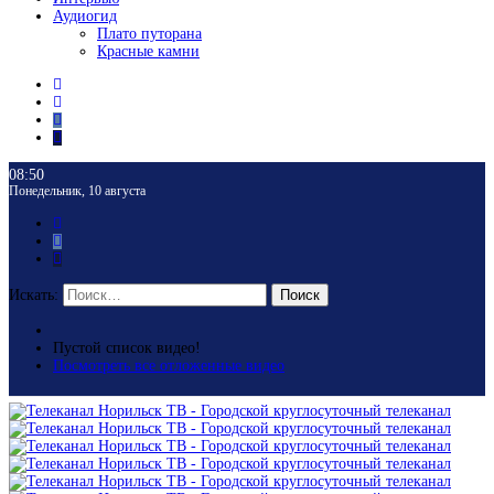
Аудиогид
Плато путорана
Красные камни
08:50
Понедельник, 10 августа
Искать:
Поиск
Пустой список видео!
Посмотреть все отложенные видео