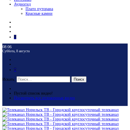
Аудиогид
Плато путорана
Красные камни
08:06
Суббота, 8 августа
Искать:
Поиск
Пустой список видео!
Посмотреть все отложенные видео