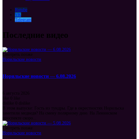
Rutube
VK
Telegram
Последние видео
Смотреть позже
Норильские новости
Норильские новости — 6.08.2026
6 августа 2026
like
0
like
dislike
0
dislike
В этом выпуске: Гость из тундры. Где в окрестностях Норильска
заметили медведя? На смену полярному дню. На Ленинском
проспекте скоро...
Смотреть позже
Норильские новости