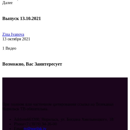
Далее
Выпуск 13.10.2021
Zina Ivanova
13 октября 2021
1
Видео
Возможно, Вас Заинтересует
При полном или частичном цитировании ссылка на Телеканал
Норильск ТВ обязательна.
Address
663300, Норильск, ул. Богдана Хмельницкого, 18
Phone
+7 (3919) 34-26-00
Email
tv@norilsk.tv