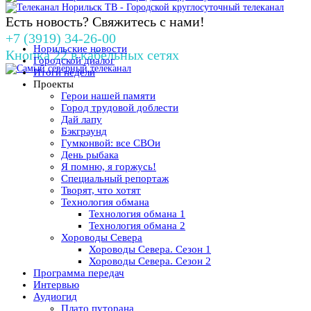
Есть новость? Свяжитесь с нами!
+7 (3919) 34-26-00
Норильские новости
Кнопка 22 в кабельных сетях
Городской диалог
Итоги недели
Проекты
Герои нашей памяти
Город трудовой доблести
Дай лапу
Бэкграунд
Гумконвой: все СВОи
День рыбака
Я помню, я горжусь!
Специальный репортаж
Творят, что хотят
Технология обмана
Технология обмана 1
Технология обмана 2
Хороводы Севера
Хороводы Севера. Сезон 1
Хороводы Севера. Сезон 2
Программа передач
Интервью
Аудиогид
Плато путорана