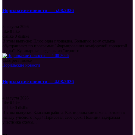
Норильские новости — 5.08.2026
5 августа 2026
like
0
like
dislike
0
dislike
В этом выпуске: Плюс одна площадка. Большую зону отдыха
обустраивают по программе "Формирования комфортной городской
среды". Кулинарные шедевры из "черного...
Смотреть позже
Норильские новости
Норильские новости — 4.08.2026
4 августа 2026
like
0
like
dislike
0
dislike
В этом выпуске: Классная работа. Как норильские школы готовят к
началу учебного года? Нарисовал себе срок. Полиция задержала
участника схемы...